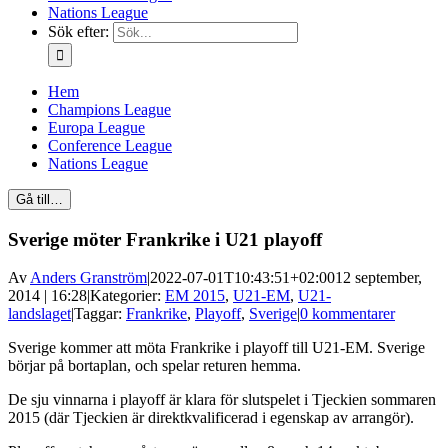
Nations League
Sök efter:
Hem
Champions League
Europa League
Conference League
Nations League
Gå till…
Sverige möter Frankrike i U21 playoff
Av
Anders Granström
|
2022-07-01T10:43:51+02:00
12 september,
2014 | 16:28
|
Kategorier:
EM 2015
,
U21-EM
,
U21-
landslaget
|
Taggar:
Frankrike
,
Playoff
,
Sverige
|
0 kommentarer
Sverige kommer att möta Frankrike i playoff till U21-EM. Sverige
börjar på bortaplan, och spelar returen hemma.
De sju vinnarna i playoff är klara för slutspelet i Tjeckien sommaren
2015 (där Tjeckien är direktkvalificerad i egenskap av arrangör).