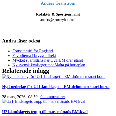
Anders Granström
Redaktör & Sportjournalist
anders@sportnyhet.com
Andra läser också
Fortsatt tufft för England
Favoriterna i brygga direkt
Mycket stjärnglans när U21-EM drar igång
Ny svensk kvalseger mot Malta på bortaplan
Relaterade inlägg
Nytt nederlag för U21-landslaget – EM-drömmen snart borta
28 mars, 2026 | 08:50
|
0 kommentarer
U21-landslagets trupp till mars månads EM-kval