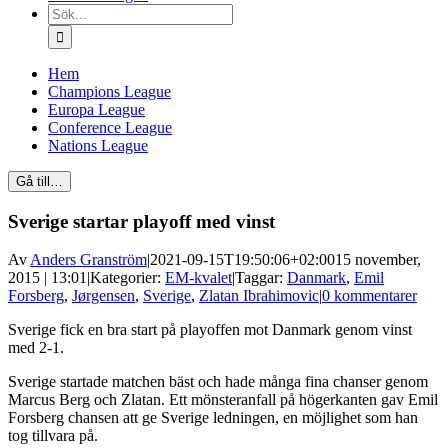
Sök
efter:
Hem
Champions League
Europa League
Conference League
Nations League
Gå till…
Sverige startar playoff med vinst
Av
Anders Granström
|
2021-09-15T19:50:06+02:00
15 november,
2015 | 13:01
|
Kategorier:
EM-kvalet
|
Taggar:
Danmark
,
Emil
Forsberg
,
Jørgensen
,
Sverige
,
Zlatan Ibrahimovic
|
0 kommentarer
Sverige fick en bra start på playoffen mot Danmark genom vinst
med 2-1.
Sverige startade matchen bäst och hade många fina chanser genom
Marcus Berg och Zlatan. Ett mönsteranfall på högerkanten gav Emil
Forsberg chansen att ge Sverige ledningen, en möjlighet som han
tog tillvara på.