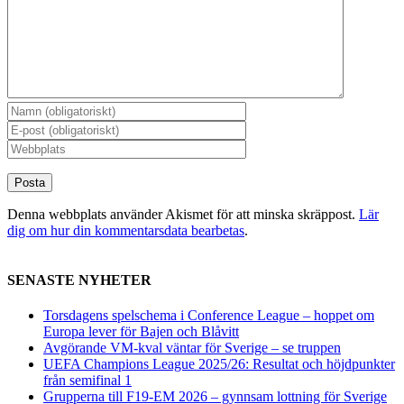
Denna webbplats använder Akismet för att minska skräppost.
Lär
dig om hur din kommentarsdata bearbetas
.
SENASTE NYHETER
Torsdagens spelschema i Conference League – hoppet om
Europa lever för Bajen och Blåvitt
Avgörande VM-kval väntar för Sverige – se truppen
UEFA Champions League 2025/26: Resultat och höjdpunkter
från semifinal 1
Grupperna till F19-EM 2026 – gynnsam lottning för Sverige