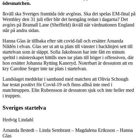
ödesmatchen.
Ikväll ska Sveriges framtida öde avgöras. Ska det spelas EM-final på
Wembley den 31 juli eller blir det hemgång redan i dagarna? Det
avgörs på Bramall Lane (Sheffield) ikväll när värdnationen England
står på andra sidan.
Hanna Glas är tillbaka efter sitt covid-fall och ersätter Amanda
Nildén i elvan. Glas ser ut att ta plats till vänster i backlinjen sett till
startelvan som är släppt. Sofia Jakobsson har inte fått en minuts
speltid i mästerskapet hittills men tar plats till höger i offensiven, där
hon ersätter Johanna Rytting Kaneryd. Noterbart är dessutom att en
kry Caroline Seger inte tar plats i startelvan.
Landslaget meddelar i samband med matchen att Olivia Schough
har testat positivt för Covid-19 och finns alltså inte med i
matchtruppen. Elin Rubensson är dessutom sjuk och inte heller med
i truppen.
Sveriges startelva
Hedvig Lindahl
Amanda Ilestedt – Linda Sembrant – Magdalena Eriksson – Hanna
Glas