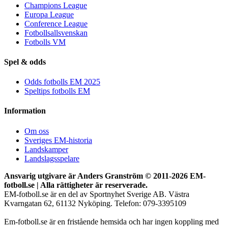
Champions League
Europa League
Conference League
Fotbollsallsvenskan
Fotbolls VM
Spel & odds
Odds fotbolls EM 2025
Speltips fotbolls EM
Information
Om oss
Sveriges EM-historia
Landskamper
Landslagsspelare
Ansvarig utgivare är Anders Granström © 2011-
2026 EM-
fotboll.se | Alla rättigheter är reserverade.
EM-fotboll.se är en del av Sportnyhet Sverige AB. Västra
Kvarngatan 62, 61132 Nyköping. Telefon: 079-3395109
Em-fotboll.se är en fristående hemsida och har ingen koppling med