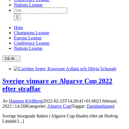
Nations League
Sök
efter:
Hem
Champions League
Europa League
Conference League
Nations League
Gå till…
Sverige vinnare av Algarve Cup 2022
efter straffar
Av
Hampus Kjellberg
|
2022-02-23T14:20:41+01:00
23 februari,
2022 | 14:20
|
Kategorier:
Algarve Cup
|
Taggar:
Damlandslaget
|
Sverige besegrade Italien i Algarve Cup-finalen efter att Hedvig
Lindahl [...]