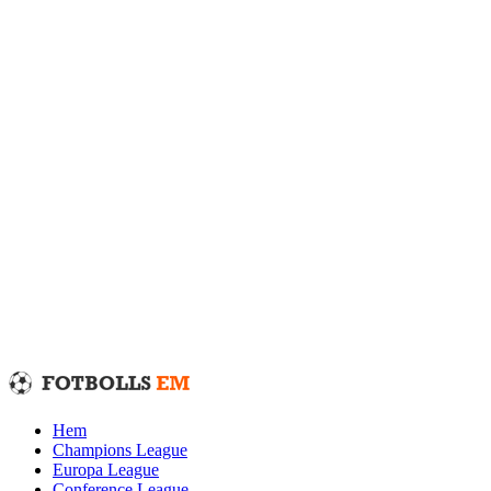
Fortsätt
till
innehållet
Hem
Champions League
Europa League
Conference League