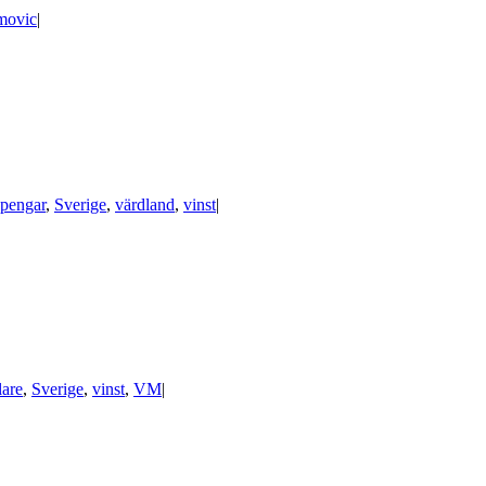
imovic
|
pengar
,
Sverige
,
värdland
,
vinst
|
lare
,
Sverige
,
vinst
,
VM
|