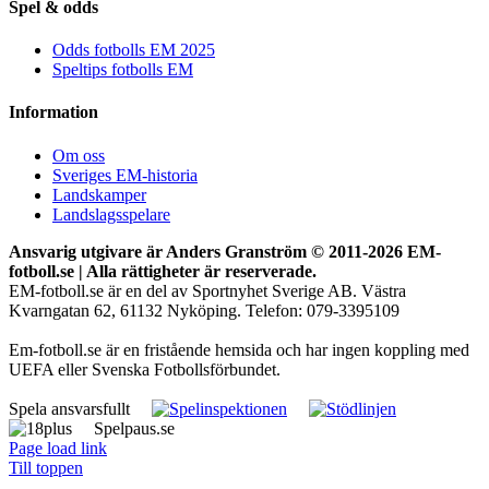
Spel & odds
Odds fotbolls EM 2025
Speltips fotbolls EM
Information
Om oss
Sveriges EM-historia
Landskamper
Landslagsspelare
Ansvarig utgivare är Anders Granström © 2011-
2026 EM-
fotboll.se | Alla rättigheter är reserverade.
EM-fotboll.se är en del av Sportnyhet Sverige AB. Västra
Kvarngatan 62, 61132 Nyköping. Telefon: 079-3395109
Em-fotboll.se är en fristående hemsida och har ingen koppling med
UEFA eller Svenska Fotbollsförbundet.
Spela ansvarsfullt
Spelpaus.se
Page load link
Till toppen