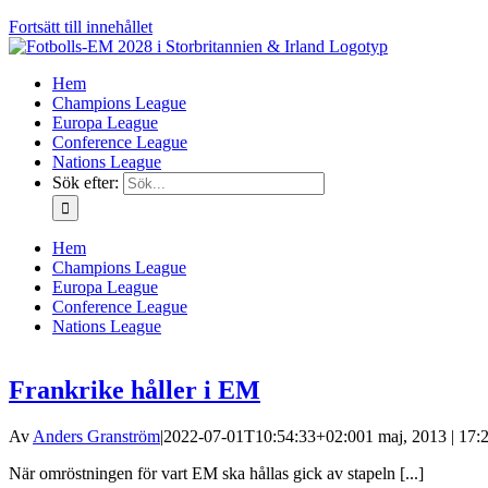
Fortsätt till innehållet
Hem
Champions League
Europa League
Conference League
Nations League
Sök efter:
Hem
Champions League
Europa League
Conference League
Nations League
Frankrike håller i EM
Av
Anders Granström
|
2022-07-01T10:54:33+02:00
1 maj, 2013 | 17:
När omröstningen för vart EM ska hållas gick av stapeln [...]