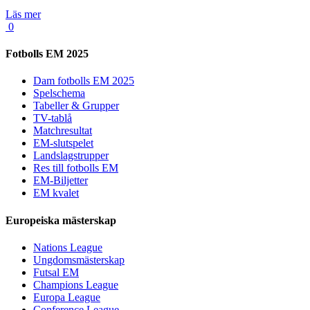
Läs mer
0
Fotbolls EM 2025
Dam fotbolls EM 2025
Spelschema
Tabeller & Grupper
TV-tablå
Matchresultat
EM-slutspelet
Landslagstrupper
Res till fotbolls EM
EM-Biljetter
EM kvalet
Europeiska mästerskap
Nations League
Ungdomsmästerskap
Futsal EM
Champions League
Europa League
Conference League