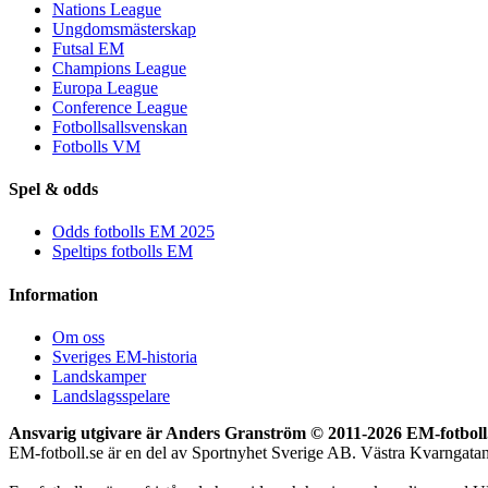
Nations League
Ungdomsmästerskap
Futsal EM
Champions League
Europa League
Conference League
Fotbollsallsvenskan
Fotbolls VM
Spel & odds
Odds fotbolls EM 2025
Speltips fotbolls EM
Information
Om oss
Sveriges EM-historia
Landskamper
Landslagsspelare
Ansvarig utgivare är Anders Granström © 2011-
2026 EM-fotboll.
EM-fotboll.se är en del av Sportnyhet Sverige AB. Västra Kvarngat