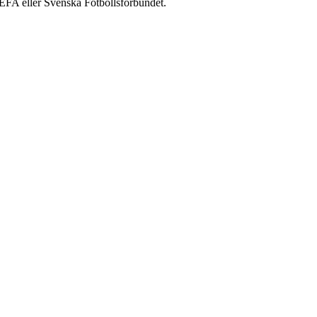
EFA eller Svenska Fotbollsförbundet.