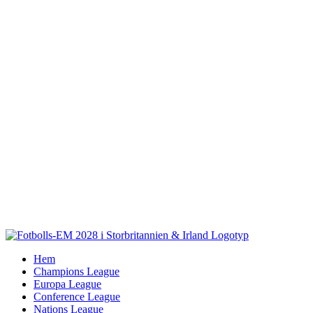
Fortsätt
till
innehållet
Hem
Champions League
Europa League
Conference League
Nations League