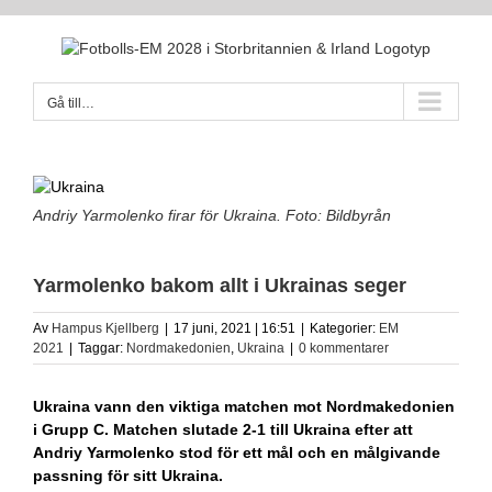
Fortsätt
till
innehållet
Gå till…
Andriy Yarmolenko firar för Ukraina. Foto: Bildbyrån
Yarmolenko bakom allt i Ukrainas seger
Av
Hampus Kjellberg
|
17 juni, 2021 | 16:51
|
Kategorier:
EM
2021
|
Taggar:
Nordmakedonien
,
Ukraina
|
0 kommentarer
Ukraina vann den viktiga matchen mot Nordmakedonien
i Grupp C. Matchen slutade 2-1 till Ukraina efter att
Andriy Yarmolenko stod för ett mål och en målgivande
passning för sitt Ukraina.