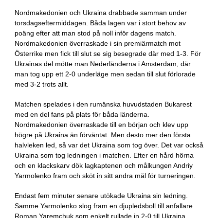
Nordmakedonien och Ukraina drabbade samman under
torsdagseftermiddagen. Båda lagen var i stort behov av
poäng efter att man stod på noll inför dagens match.
Nordmakedonien överraskade i sin premiärmatch mot
Österrike men fick till slut se sig besegrade där med 1-3. För
Ukrainas del mötte man Nederländerna i Amsterdam, där
man tog upp ett 2-0 underläge men sedan till slut förlorade
med 3-2 trots allt.
Matchen spelades i den rumänska huvudstaden Bukarest
med en del fans på plats för båda länderna.
Nordmakedonien överraskade till en början och klev upp
högre på Ukraina än förväntat. Men desto mer den första
halvleken led, så var det Ukraina som tog över. Det var också
Ukraina som tog ledningen i matchen. Efter en hård hörna
och en klackskarv dök lagkaptenen och målkungen Andriy
Yarmolenko fram och sköt in sitt andra mål för turneringen.
Endast fem minuter senare utökade Ukraina sin ledning.
Samme Yarmolenko slog fram en djupledsboll till anfallare
Roman Yaremchuk som enkelt rullade in 2-0 till Ukraina.