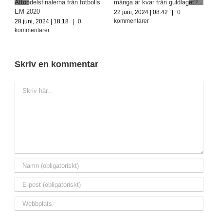
Åttondelsfinalerna från fotbolls
många är kvar från guldlaget?
1
EM 2020
22 juni, 2024 | 08:42
|
0
k
kommentarer
28 juni, 2024 | 18:18
|
0
kommentarer
Skriv en kommentar
Kommentar