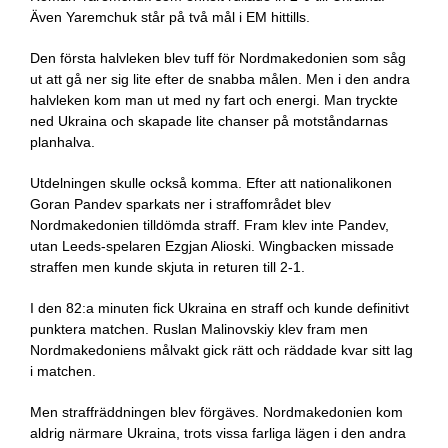
Även Yaremchuk står på två mål i EM hittills.
Den första halvleken blev tuff för Nordmakedonien som såg
ut att gå ner sig lite efter de snabba målen. Men i den andra
halvleken kom man ut med ny fart och energi. Man tryckte
ned Ukraina och skapade lite chanser på motståndarnas
planhalva.
Utdelningen skulle också komma. Efter att nationalikonen
Goran Pandev sparkats ner i straffområdet blev
Nordmakedonien tilldömda straff. Fram klev inte Pandev,
utan Leeds-spelaren Ezgjan Alioski. Wingbacken missade
straffen men kunde skjuta in returen till 2-1.
I den 82:a minuten fick Ukraina en straff och kunde definitivt
punktera matchen. Ruslan Malinovskiy klev fram men
Nordmakedoniens målvakt gick rätt och räddade kvar sitt lag
i matchen.
Men straffräddningen blev förgäves. Nordmakedonien kom
aldrig närmare Ukraina, trots vissa farliga lägen i den andra