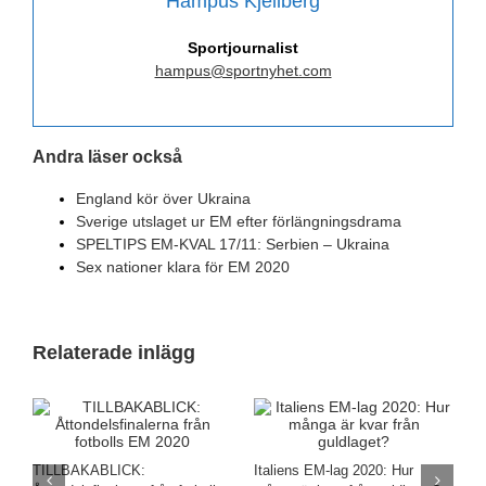
Hampus Kjellberg
Sportjournalist
hampus@sportnyhet.com
Andra läser också
England kör över Ukraina
Sverige utslaget ur EM efter förlängningsdrama
SPELTIPS EM-KVAL 17/11: Serbien – Ukraina
Sex nationer klara för EM 2020
Relaterade inlägg
T
d
TILLBAKABLICK:
Italiens EM-lag 2020: Hur
f