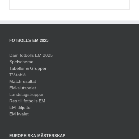
FOTBOLLS EM 2025
Dam fotbolls EM 2025
Spelschema
Tabeller & Grupper
TV-tablå
Matchresultat
EM-slutspelet
Landslagstrupper
Res till fotbolls EM
EM-Biljetter
EM kvalet
EUROPEISKA MÄSTERSKAP