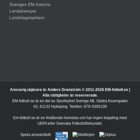
Sveriges EM-historia
Landskamper
Landslagsspelare
Ansvarig utgivare är Anders Granström © 2011-
2026 EM-fotboll.se |
Alla rättigheter är reserverade.
EM-fotboll.se är en del av Sportnyhet Sverige AB. Västra Kvarngatan
62, 61132 Nyköping. Telefon: 079-3395109
Em-fotboll.se är en fristående hemsida och har ingen koppling med
UEFA eller Svenska Fotbollsförbundet.
Spela ansvarsfullt