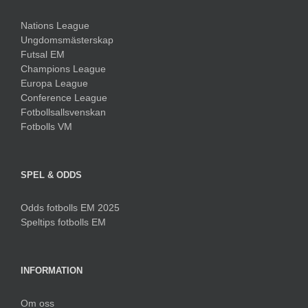
Nations League
Ungdomsmästerskap
Futsal EM
Champions League
Europa League
Conference League
Fotbollsallsvenskan
Fotbolls VM
SPEL & ODDS
Odds fotbolls EM 2025
Speltips fotbolls EM
INFORMATION
Om oss