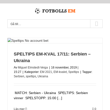
Fortsätt
till
innehållet
Gå till…
SPELTIPS EM-KVAL 17/11: Serbien –
Ukraina
Av
Miguel Elmstedt-Veiga
|
16 november, 2019 |
15:27
|
Kategorier:
EM 2021
,
EM-kvalet
,
Speltips
|
Taggar:
Serbien
,
speltips
,
Ukraina
MATCH: Serbien - Ukraina SPELTIPS: Serbien
vinner SPELSTOPP: 15:00 [...]
Läs mer
0