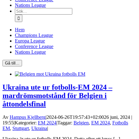
Nations League
Sök
efter:
Hem
Champions League
Europa League
Conference League
Nations League
Gå till…
Ukraina ute ur fotbolls-EM 2024 –
mardrömsmotstånd för Belgien i
åttondelsfinal
Av
Hampus Kjellberg
|
2024-06-26T19:57:43+02:00
26 juni, 2024 |
19:55
|
Kategorier:
EM 2024
|
Taggar:
Belgien
,
EM 2024
,
Fotbolls
EM
,
Stuttgart
,
Ukraina
|
Ukraina är ute ur fotbolls-EM 2024. Detta efter ett kryss [...]