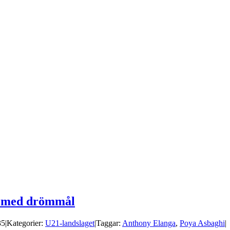
en med drömmål
35
|
Kategorier:
U21-landslaget
|
Taggar:
Anthony Elanga
,
Poya Asbaghi
|