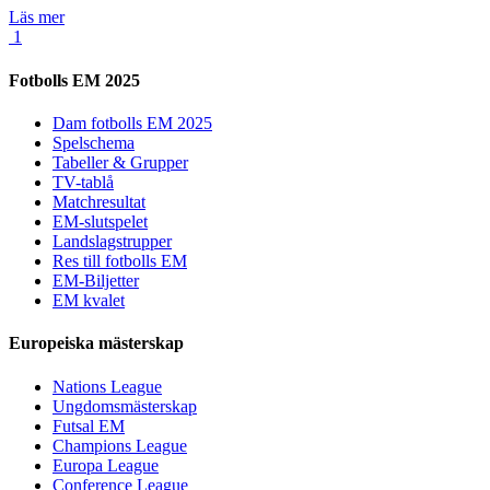
Läs mer
1
Fotbolls EM 2025
Dam fotbolls EM 2025
Spelschema
Tabeller & Grupper
TV-tablå
Matchresultat
EM-slutspelet
Landslagstrupper
Res till fotbolls EM
EM-Biljetter
EM kvalet
Europeiska mästerskap
Nations League
Ungdomsmästerskap
Futsal EM
Champions League
Europa League
Conference League