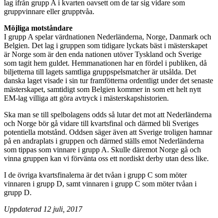
lag ifrån grupp A i kvarten oavsett om de tar sig vidare som
gruppvinnare eller grupptvåa.
Möjliga motståndare
I grupp A spelar värdnationen Nederländerna, Norge, Danmark och
Belgien. Det lag i gruppen som tidigare lyckats bäst i mästerskapet
är Norge som är den enda nationen utöver Tyskland och Sverige
som tagit hem guldet. Hemmanationen har en fördel i publiken, då
biljetterna till lagets samtliga gruppspelsmatcher är utsålda. Det
danska laget visade i sin tur framfötterna ordentligt under det senaste
mästerskapet, samtidigt som Belgien kommer in som ett helt nytt
EM-lag villiga att göra avtryck i mästerskapshistorien.
Ska man se till spelbolagens odds så lutar det mot att Nederländerna
och Norge bör gå vidare till kvartsfinal och därmed bli Sveriges
potentiella motstånd. Oddsen säger även att Sverige troligen hamnar
på en andraplats i gruppen och därmed ställs emot Nederländerna
som tippas som vinnare i grupp A. Skulle däremot Norge gå och
vinna gruppen kan vi förvänta oss ett nordiskt derby utan dess like.
I de övriga kvartsfinalerna är det tvåan i grupp C som möter
vinnaren i grupp D, samt vinnaren i grupp C som möter tvåan i
grupp D.
Uppdaterad 12 juli, 2017