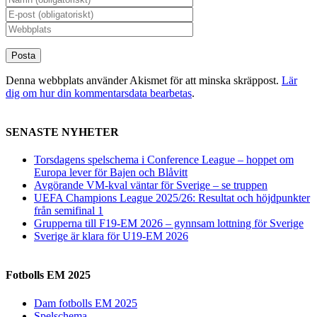
Denna webbplats använder Akismet för att minska skräppost.
Lär
dig om hur din kommentarsdata bearbetas
.
SENASTE NYHETER
Torsdagens spelschema i Conference League – hoppet om
Europa lever för Bajen och Blåvitt
Avgörande VM-kval väntar för Sverige – se truppen
UEFA Champions League 2025/26: Resultat och höjdpunkter
från semifinal 1
Grupperna till F19-EM 2026 – gynnsam lottning för Sverige
Sverige är klara för U19-EM 2026
Fotbolls EM 2025
Dam fotbolls EM 2025
Spelschema