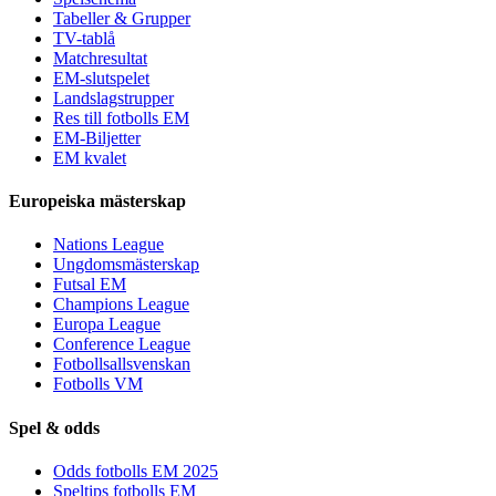
Tabeller & Grupper
TV-tablå
Matchresultat
EM-slutspelet
Landslagstrupper
Res till fotbolls EM
EM-Biljetter
EM kvalet
Europeiska mästerskap
Nations League
Ungdomsmästerskap
Futsal EM
Champions League
Europa League
Conference League
Fotbollsallsvenskan
Fotbolls VM
Spel & odds
Odds fotbolls EM 2025
Speltips fotbolls EM