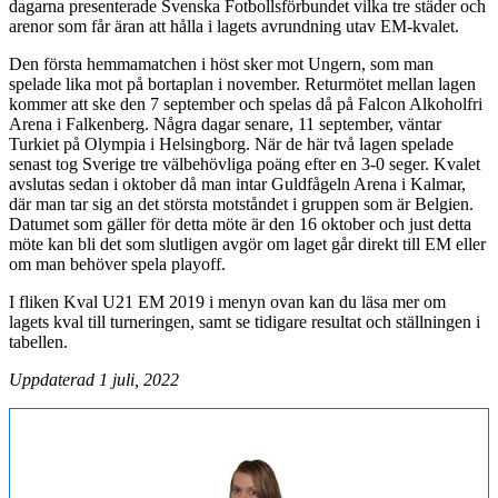
dagarna presenterade Svenska Fotbollsförbundet vilka tre städer och
arenor som får äran att hålla i lagets avrundning utav EM-kvalet.
Den första hemmamatchen i höst sker mot Ungern, som man
spelade lika mot på bortaplan i november. Returmötet mellan lagen
kommer att ske den 7 september och spelas då på Falcon Alkoholfri
Arena i Falkenberg. Några dagar senare, 11 september, väntar
Turkiet på Olympia i Helsingborg. När de här två lagen spelade
senast tog Sverige tre välbehövliga poäng efter en 3-0 seger. Kvalet
avslutas sedan i oktober då man intar Guldfågeln Arena i Kalmar,
där man tar sig an det största motståndet i gruppen som är Belgien.
Datumet som gäller för detta möte är den 16 oktober och just detta
möte kan bli det som slutligen avgör om laget går direkt till EM eller
om man behöver spela playoff.
I fliken Kval U21 EM 2019 i menyn ovan kan du läsa mer om
lagets kval till turneringen, samt se tidigare resultat och ställningen i
tabellen.
Uppdaterad 1 juli, 2022