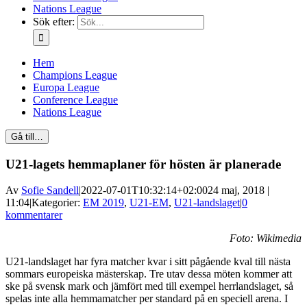
Nations League
Sök efter:
Hem
Champions League
Europa League
Conference League
Nations League
Gå till…
U21-lagets hemmaplaner för hösten är planerade
Av
Sofie Sandell
|
2022-07-01T10:32:14+02:00
24 maj, 2018 |
11:04
|
Kategorier:
EM 2019
,
U21-EM
,
U21-landslaget
|
0
kommentarer
Foto: Wikimedia
U21-landslaget har fyra matcher kvar i sitt pågående kval till nästa
sommars europeiska mästerskap. Tre utav dessa möten kommer att
ske på svensk mark och jämfört med till exempel herrlandslaget, så
spelas inte alla hemmamatcher per standard på en speciell arena. I