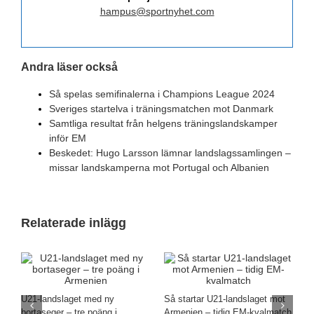
hampus@sportnyhet.com
Andra läser också
Så spelas semifinalerna i Champions League 2024
Sveriges startelva i träningsmatchen mot Danmark
Samtliga resultat från helgens träningslandskamper
inför EM
Beskedet: Hugo Larsson lämnar landslagssamlingen –
missar landskamperna mot Portugal och Albanien
Relaterade inlägg
s
U21-landslaget med ny
Så startar U21-landslaget mot
N
bortaseger – tre poäng i
Armenien – tidig EM-kvalmatch
l