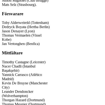
Simon Mignolet (Club Brügge)
Mats Selz (Strasbourg).
Försvarare
Toby Alderweireld (Tottenham)
Dedryck Boyata (Hertha Berlin)
Jason Denayer (Lyon)
Thomas Vermaelen (Vissel
Kobe)
Jan Vertonghen (Benfica)
Mittfältare
Timothy Castagne (Leicester)
Nacer Chadli (İstanbul
Başakşehir)
Yannick Carrasco (Atlético
Madrid)
Kevin De Bruyne (Manchester
City)
Leander Dendoncker
(Wolverhampton)
Thorgan Hazard (Dortmund)
Thomas Meunier (Dortmund)