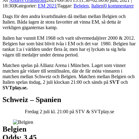
Av
Anders Granström
|
2021-06-30T15:11:58+02:00
30 juni, 2021 |
18:30
|
Kategorier:
EM 2021
|
Taggar:
Belgien
,
Italien
|
0 kommentarer
Dags för den andra kvartsfinalen då mellan mellan Belgien och
Italien. Båda lagen är stora favoriter att vinna EM, så detta är
verkligen giganternas kamp.
Italien har vunnit EM 1968 och varit silvermedaljörer 2000 & 2012.
Belgien har som bäst blivit tvåa i EM och det var 1980. Belgien har
rankat 1:a i världen under flera år, men har ej lyckats ta sig hela
vägen till medaljer under denna period.
Matchen spelas på Allianz Arena i München. Laget som vinner
matchen går vidare till semifinalen, där de får möta vinnaren i
matchen mellan Schweiz och Belgien. Matchen mellan Belgien och
Italien spelas tisdag, 2 juli klockan 21:00 och sänds på
SVT
och
SVTplay.se.
Schweiz – Spanien
Fredag 2 juli kl. 21:00 på STV & SVTplay.se
Belgien
Odds: 3.45