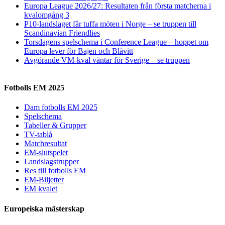
Europa League 2026/27: Resultaten från första matcherna i
kvalomgång 3
P10-landslaget får tuffa möten i Norge – se truppen till
Scandinavian Friendlies
Torsdagens spelschema i Conference League – hoppet om
Europa lever för Bajen och Blåvitt
Avgörande VM-kval väntar för Sverige – se truppen
Fotbolls EM 2025
Dam fotbolls EM 2025
Spelschema
Tabeller & Grupper
TV-tablå
Matchresultat
EM-slutspelet
Landslagstrupper
Res till fotbolls EM
EM-Biljetter
EM kvalet
Europeiska mästerskap