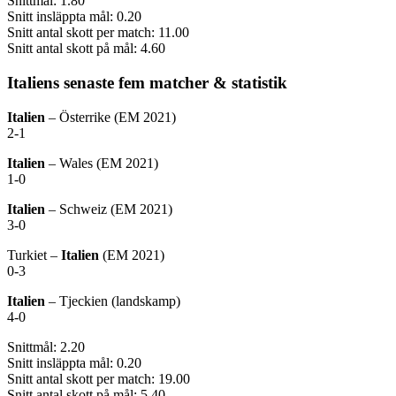
Snittmål: 1.80
Snitt insläppta mål: 0.20
Snitt antal skott per match: 11.00
Snitt antal skott på mål: 4.60
Italiens senaste fem matcher & statistik
Italien
– Österrike (EM 2021)
2-1
Italien
– Wales (EM 2021)
1-0
Italien
– Schweiz (EM 2021)
3-0
Turkiet –
Italien
(EM 2021)
0-3
Italien
– Tjeckien (landskamp)
4-0
Snittmål: 2.20
Snitt insläppta mål: 0.20
Snitt antal skott per match: 19.00
Snitt antal skott på mål: 5.40