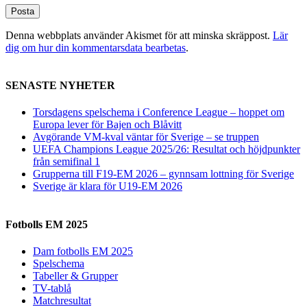
Denna webbplats använder Akismet för att minska skräppost.
Lär
dig om hur din kommentarsdata bearbetas
.
SENASTE NYHETER
Torsdagens spelschema i Conference League – hoppet om
Europa lever för Bajen och Blåvitt
Avgörande VM-kval väntar för Sverige – se truppen
UEFA Champions League 2025/26: Resultat och höjdpunkter
från semifinal 1
Grupperna till F19-EM 2026 – gynnsam lottning för Sverige
Sverige är klara för U19-EM 2026
Fotbolls EM 2025
Dam fotbolls EM 2025
Spelschema
Tabeller & Grupper
TV-tablå
Matchresultat