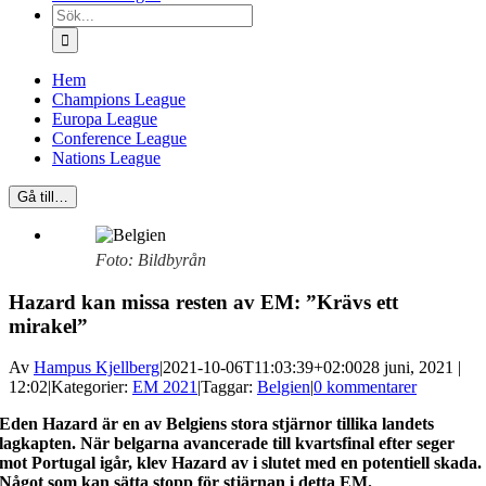
Sök
efter:
Hem
Champions League
Europa League
Conference League
Nations League
Gå till…
Foto: Bildbyrån
Hazard kan missa resten av EM: ”Krävs ett
mirakel”
Av
Hampus Kjellberg
|
2021-10-06T11:03:39+02:00
28 juni, 2021 |
12:02
|
Kategorier:
EM 2021
|
Taggar:
Belgien
|
0 kommentarer
Eden Hazard är en av Belgiens stora stjärnor tillika landets
lagkapten. När belgarna avancerade till kvartsfinal efter seger
mot Portugal igår, klev Hazard av i slutet med en potentiell skada.
Något som kan sätta stopp för stjärnan i detta EM.