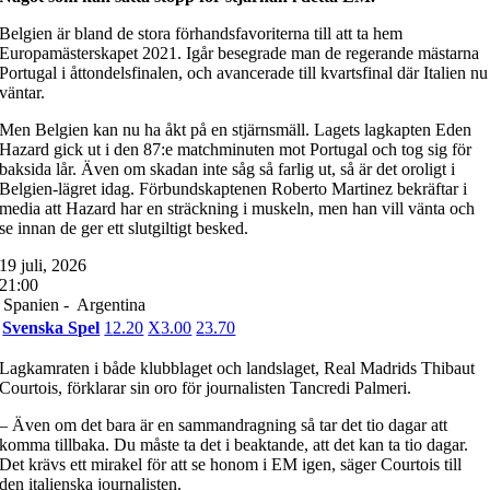
Belgien är bland de stora förhandsfavoriterna till att ta hem
Europamästerskapet 2021. Igår besegrade man de regerande mästarna
Portugal i åttondelsfinalen, och avancerade till kvartsfinal där Italien nu
väntar.
Men Belgien kan nu ha åkt på en stjärnsmäll. Lagets lagkapten Eden
Hazard gick ut i den 87:e matchminuten mot Portugal och tog sig för
baksida lår. Även om skadan inte såg så farlig ut, så är det oroligt i
Belgien-lägret idag. Förbundskaptenen Roberto Martinez bekräftar i
media att Hazard har en sträckning i muskeln, men han vill vänta och
se innan de ger ett slutgiltigt besked.
19 juli, 2026
21:00
Spanien -
Argentina
Svenska Spel
1
2.20
X
3.00
2
3.70
Lagkamraten i både klubblaget och landslaget, Real Madrids Thibaut
Courtois, förklarar sin oro för journalisten Tancredi Palmeri.
– Även om det bara är en sammandragning så tar det tio dagar att
komma tillbaka. Du måste ta det i beaktande, att det kan ta tio dagar.
Det krävs ett mirakel för att se honom i EM igen, säger Courtois till
den italienska journalisten.