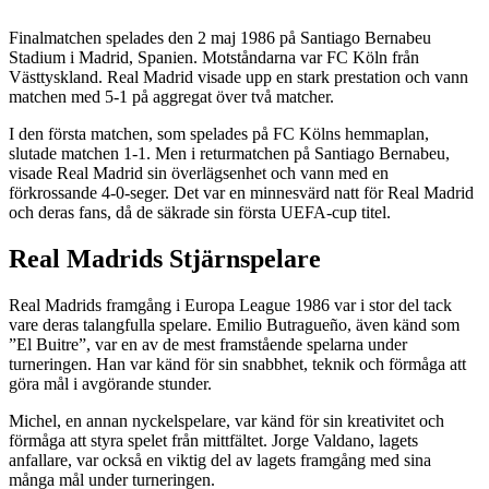
Finalmatchen spelades den 2 maj 1986 på Santiago Bernabeu
Stadium i Madrid, Spanien. Motståndarna var FC Köln från
Västtyskland. Real Madrid visade upp en stark prestation och vann
matchen med 5-1 på aggregat över två matcher.
I den första matchen, som spelades på FC Kölns hemmaplan,
slutade matchen 1-1. Men i returmatchen på Santiago Bernabeu,
visade Real Madrid sin överlägsenhet och vann med en
förkrossande 4-0-seger. Det var en minnesvärd natt för Real Madrid
och deras fans, då de säkrade sin första UEFA-cup titel.
Real Madrids Stjärnspelare
Real Madrids framgång i Europa League 1986 var i stor del tack
vare deras talangfulla spelare. Emilio Butragueño, även känd som
”El Buitre”, var en av de mest framstående spelarna under
turneringen. Han var känd för sin snabbhet, teknik och förmåga att
göra mål i avgörande stunder.
Michel, en annan nyckelspelare, var känd för sin kreativitet och
förmåga att styra spelet från mittfältet. Jorge Valdano, lagets
anfallare, var också en viktig del av lagets framgång med sina
många mål under turneringen.