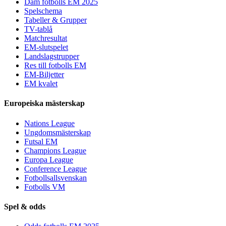
Dam fotbolls EM 2025
Spelschema
Tabeller & Grupper
TV-tablå
Matchresultat
EM-slutspelet
Landslagstrupper
Res till fotbolls EM
EM-Biljetter
EM kvalet
Europeiska mästerskap
Nations League
Ungdomsmästerskap
Futsal EM
Champions League
Europa League
Conference League
Fotbollsallsvenskan
Fotbolls VM
Spel & odds