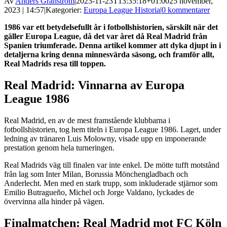
Av
Anders Granström
|
2023-11-23T13:35:18+01:00
25 november,
2023 | 14:57
|
Kategorier:
Europa League Historia
|
0 kommentarer
1986 var ett betydelsefullt år i fotbollshistorien, särskilt när det
gäller Europa League, då det var året då Real Madrid från
Spanien triumferade. Denna artikel kommer att dyka djupt in i
detaljerna kring denna minnesvärda säsong, och framför allt,
Real Madrids resa till toppen.
Real Madrid: Vinnarna av Europa
League 1986
Real Madrid, en av de mest framstående klubbarna i
fotbollshistorien, tog hem titeln i Europa League 1986. Laget, under
ledning av tränaren Luis Molowny, visade upp en imponerande
prestation genom hela turneringen.
Real Madrids väg till finalen var inte enkel. De mötte tufft motstånd
från lag som Inter Milan, Borussia Mönchengladbach och
Anderlecht. Men med en stark trupp, som inkluderade stjärnor som
Emilio Butragueño, Michel och Jorge Valdano, lyckades de
övervinna alla hinder på vägen.
Finalmatchen: Real Madrid mot FC Köln