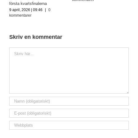
första kvartsfinalerna
3
9 april, 2026 | 09:46
|
0
k
kommentarer
Skriv en kommentar
Kommentar