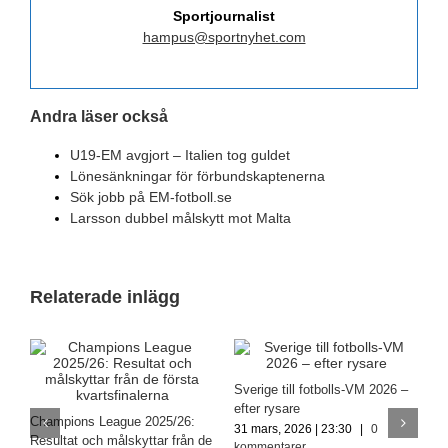
Sportjournalist
hampus@sportnyhet.com
Andra läser också
U19-EM avgjort – Italien tog guldet
Lönesänkningar för förbundskaptenerna
Sök jobb på EM-fotboll.se
Larsson dubbel målskytt mot Malta
Relaterade inlägg
Sverige till fotbolls-VM 2026 –
U
efter rysare
Champions League 2025/26:
2
31 mars, 2026 | 23:30
|
0
Resultat och målskyttar från de
h
kommentarer