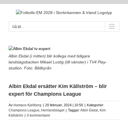
Fortsätt
till
innehållet
Gå till…
Albin Ekdal (i mitten) blir kollega med tidigare
landslagsbacken Mikael Lustig (till vänster) i TV4 Play-
studion. Foto: Bildbyrån
Albin Ekdal ersätter Kim Källström – blir
expert för Champions League
Av
Hampus Kjellberg
|
20 februari, 2024 | 10:50
|
Kategorier:
Champions League
,
Herrlandslaget
|
Taggar:
Albin Ekdal
,
Kim
Källström
|
0 kommentarer