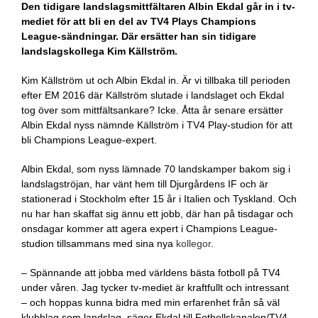
Den tidigare landslagsmittfältaren Albin Ekdal går in i tv-
mediet för att bli en del av TV4 Plays Champions
League-sändningar. Där ersätter han sin tidigare
landslagskollega Kim Källström.
Kim Källström ut och Albin Ekdal in. Är vi tillbaka till perioden
efter EM 2016 där Källström slutade i landslaget och Ekdal
tog över som mittfältsankare? Icke. Åtta år senare ersätter
Albin Ekdal nyss nämnde Källström i TV4 Play-studion för att
bli Champions League-expert.
Albin Ekdal, som nyss lämnade 70 landskamper bakom sig i
landslagströjan, har vänt hem till Djurgårdens IF och är
stationerad i Stockholm efter 15 år i Italien och Tyskland. Och
nu har han skaffat sig ännu ett jobb, där han på tisdagar och
onsdagar kommer att agera expert i Champions League-
studion tillsammans med sina nya
kollegor
.
– Spännande att jobba med världens bästa fotboll på TV4
under våren. Jag tycker tv-mediet är kraftfullt och intressant
– och hoppas kunna bidra med min erfarenhet från så väl
klubblag som landslag, säger Ekdal till Fotbollskanalen/TV4.