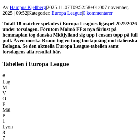
Av
Hampus Kjellberg
|
2025-11-07T09:52:58+01:00
7 november,
2025 | 09:52
|
Kategorier:
Europa League
|
0 kommentarer
Totalt 18 matcher spelades i Europa Leagues ligaspel 2025/2026
under torsdagen. Förutom Malmö FF:s nya förlust på
hemmaplan tog danska Midtjylland sig upp i ensam topp på full
pott. Även norska Brann tog en tung bortapoäng mot italienska
Bologna. Se den aktuella Europa League-tabellen samt
torsdagens alla resultat här.
Tabellen i Europa League
#
Lag
M
V
O
F
Mål
P
1
Lyon
8
7