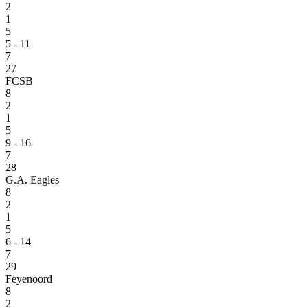
2
1
5
5 - 11
7
27
FCSB
8
2
1
5
9 - 16
7
28
G.A. Eagles
8
2
1
5
6 - 14
7
29
Feyenoord
8
2