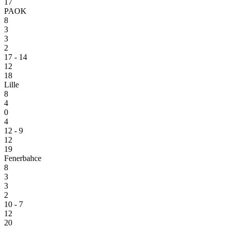
17
PAOK
8
3
3
2
17 - 14
12
18
Lille
8
4
0
4
12 - 9
12
19
Fenerbahce
8
3
3
2
10 - 7
12
20