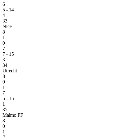
6
5 - 14
4
33
Nice
8
1
0
7
7 - 15
3
34
Utrecht
8
0
1
7
5 - 15
1
35
Malmo FF
8
0
1
7