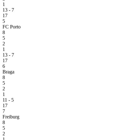
1
13 - 7
17
5
FC Porto
8
5
2
1
13 - 7
17
6
Braga
8
5
2
1
11 - 5
17
7
Freiburg
8
5
2
1