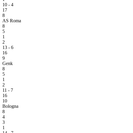
10 - 4
17
8
AS Roma
8
5
1
2
13 - 6
16
9
Genk
8
5
1
2
11 - 7
16
10
Bologna
8
4
3
1
14 - 7