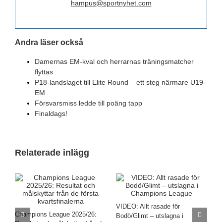
hampus@sportnyhet.com
Andra läser också
Damernas EM-kval och herrarnas träningsmatcher
flyttas
P18-landslaget till Elite Round – ett steg närmare U19-
EM
Försvarsmiss ledde till poäng tapp
Finaldags!
Relaterade inlägg
 för
UEFA Champions League
CL 2025/2026: Vinnarna i
agna i
2025/26: Resultat och
kvartsfinalerna – Så spe