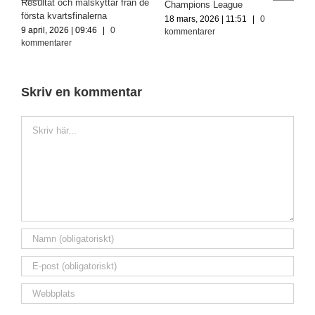
e
höjdpunkter från semifinal 1
semin
51
|
0
30 april, 2026 | 10:50
|
0
16 april, 2026 | 10:20
|
0
kommentarer
kommentarer
Skriv en kommentar
Kommentar