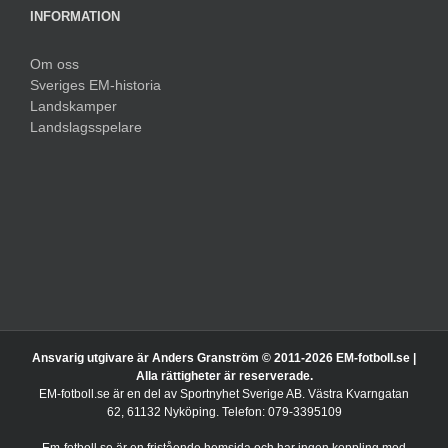
INFORMATION
Om oss
Sveriges EM-historia
Landskamper
Landslagsspelare
Ansvarig utgivare är Anders Granström © 2011-
2026 EM-fotboll.se |
Alla rättigheter är reserverade.
EM-fotboll.se är en del av Sportnyhet Sverige AB. Västra Kvarngatan
62, 61132 Nyköping. Telefon: 079-3395109
Em-fotboll.se är en fristående hemsida och har ingen koppling med