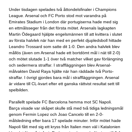
Under tisdagen spelades två åttondelsfinaler i Champions
League. Arsenal och FC Porto stod mot varandra på
Emirates Stadium i London där portugiserna hade med sig
en ettmålsseger från det första mötet. Arsenals lagkapten
Martin Ödegaard hjälpte engelsmännen till att kvittera i slutet
av första halvlek när han med en perfekt djupledsboll hittade
Leandro Trossard som satte dit 1-0. Den andra halvlek blev
mållös (även om Arsenal hade ett bortdömt mål i nät till 2-0)
och mötet slutade 1-1 över två matcher vilket gav förlängning
och sedermera straffar. I straffläggningen blev Arsenal-
målvakten David Raya hjälte när han räddade två Porto-
straffar. I övrigt gjordes bara mål i straffläggningen. Arsenal
är vidare till CL-kvart efter ett ganska rättvist resultat sett till
spelbilden.
Parallellt spelade FC Barcelona hemma mot SC Napoli.
Barça visade var skåpet skulle stå med två tidiga ledningsmål
genom Fermin Lopez och Joao Cancelo till en 2-0-
målsledning efter bara 17 spelade minuter. Inför mötet hade
Napoli fått med sig ett kryss från Italien men väl i Katalonien