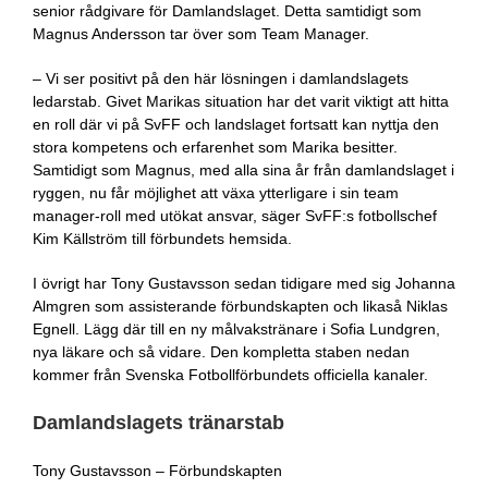
senior rådgivare för Damlandslaget. Detta samtidigt som
Magnus Andersson tar över som Team Manager.
– Vi ser positivt på den här lösningen i damlandslagets
ledarstab. Givet Marikas situation har det varit viktigt att hitta
en roll där vi på SvFF och landslaget fortsatt kan nyttja den
stora kompetens och erfarenhet som Marika besitter.
Samtidigt som Magnus, med alla sina år från damlandslaget i
ryggen, nu får möjlighet att växa ytterligare i sin team
manager-roll med utökat ansvar, säger SvFF:s fotbollschef
Kim Källström till förbundets hemsida.
I övrigt har Tony Gustavsson sedan tidigare med sig Johanna
Almgren som assisterande förbundskapten och likaså Niklas
Egnell. Lägg där till en ny målvakstränare i Sofia Lundgren,
nya läkare och så vidare. Den kompletta staben nedan
kommer från Svenska Fotbollförbundets officiella kanaler.
Damlandslagets tränarstab
Tony Gustavsson – Förbundskapten