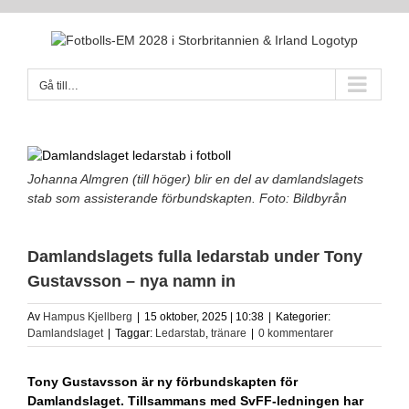
Fortsätt
till
innehållet
Gå till…
Johanna Almgren (till höger) blir en del av damlandslagets
stab som assisterande förbundskapten. Foto: Bildbyrån
Damlandslagets fulla ledarstab under Tony
Gustavsson – nya namn in
Av
Hampus Kjellberg
|
15 oktober, 2025 | 10:38
|
Kategorier:
Damlandslaget
|
Taggar:
Ledarstab
,
tränare
|
0 kommentarer
Tony Gustavsson är ny förbundskapten för
Damlandslaget. Tillsammans med SvFF-ledningen har