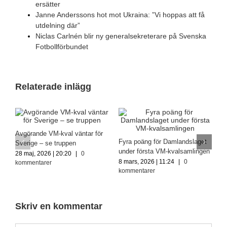
ersätter
Janne Anderssons hot mot Ukraina: ”Vi hoppas att få
utdelning där”
Niclas Carlnén blir ny generalsekreterare på Svenska
Fotbollförbundet
Relaterade inlägg
Avgörande VM-kval väntar för
Fyra poäng för Damlandslaget
S
Sverige – se truppen
under första VM-kvalsamlingen
S
28 maj, 2026 | 20:20
|
0
m
8 mars, 2026 | 11:24
|
0
kommentarer
kommentarer
1
k
Skriv en kommentar