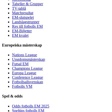
Tabeller & Grupper
TV-tablå
Matchresultat
EM-slutspelet
Landslagstrupper
Res till fotbolls EM
EM-Biljetter
EM kvalet
Europeiska mästerskap
Nations League
Ungdomsmästerskap
Futsal EM
Champions League
Europa League
Conference League
Fotbollsallsvenskan
Fotbolls VM
Spel & odds
Odds fotbolls EM 2025
Speltips fotbolls EM