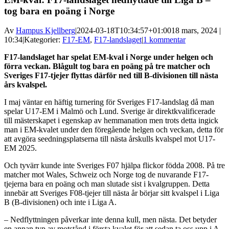
tog bara en poäng i Norge
Av
Hampus Kjellberg
|
2024-03-18T10:34:57+01:00
18 mars, 2024 |
10:34
|
Kategorier:
F17-EM
,
F17-landslaget
|
1 kommentar
F17-landslaget har spelat EM-kval i Norge under helgen och
förra veckan. Blågult tog bara en poäng på tre matcher och
Sveriges F17-tjejer flyttas därför ned till B-divisionen till nästa
års kvalspel.
I maj väntar en häftig turnering för Sveriges F17-landslag då man
spelar U17-EM i Malmö och Lund. Sverige är direktkvalificerade
till mästerskapet i egenskap av hemmanation men trots detta ingick
man i EM-kvalet under den föregående helgen och veckan, detta för
att avgöra seedningsplatserna till nästa årskulls kvalspel mot U17-
EM 2025.
Och tyvärr kunde inte Sveriges F07 hjälpa flickor födda 2008. På tre
matcher mot Wales, Schweiz och Norge tog de nuvarande F17-
tjejerna bara en poäng och man slutade sist i kvalgruppen. Detta
innebär att Sveriges F08-tjejer till nästa år börjar sitt kvalspel i Liga
B (B-divisionen) och inte i Liga A.
– Nedflyttningen påverkar inte denna kull, men nästa. Det betyder
en annan typ av motstånd i första kvalet för att sedan ta oss upp i A-