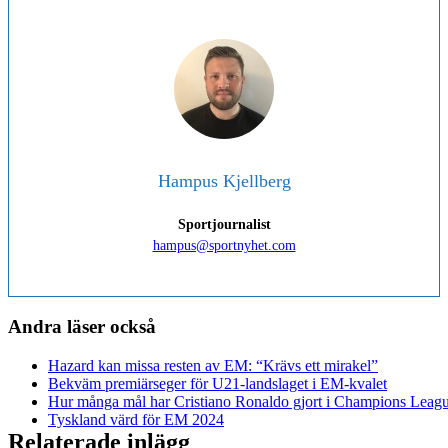
Hampus Kjellberg
Sportjournalist
hampus@sportnyhet.com
Andra läser också
Hazard kan missa resten av EM: “Krävs ett mirakel”
Bekväm premiärseger för U21-landslaget i EM-kvalet
Hur många mål har Cristiano Ronaldo gjort i Champions Leag
Tyskland värd för EM 2024
Relaterade inlägg