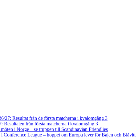
/27: Resultat från de första matcherna i kvalomgång 3
 Resultaten från första matcherna i kvalomgång 3
a möten i Norge – se truppen till Scandinavian Friendlies
i Conference League – hoppet om Europa lever för Bajen och Blåvitt