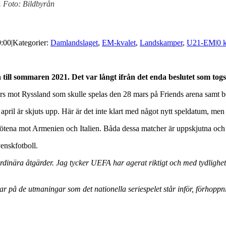
. Foto: Bildbyrån
9:00
|
Kategorier:
Damlandslaget
,
EM-kvalet
,
Landskamper
,
U21-EM
|
0 
ill sommaren 2021. Det var långt ifrån det enda beslutet som togs
mars mot Ryssland som skulle spelas den 28 mars på Friends arena samt 
l är skjuts upp. Här är det inte klart med något nytt speldatum, men 
na mot Armenien och Italien. Båda dessa matcher är uppskjutna och in
venskfotboll.
rdinära åtgärder. Jag tycker UEFA har agerat riktigt och med tydlighet
ar på de utmaningar som det nationella seriespelet står inför, förhoppn