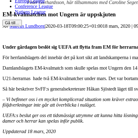
Europa League
Peter Gerhardsson, här tillsammans med Caroline Seger
Conference League
Nations League
EM-kvalmatchen mot Ungern är uppskjuten
Gå till…
Av
Marcus Lundborg
|
2020-03-18T09:00:25+01:00
18 mars, 2020 | 0
Under gårdagen beslöt sig UEFA att flytta fram EM för herrarna t
För herrlandslagets del innebär det på kort sikt att landskamperna i 
Damlandslagets EM-kvalmatch som skulle spelas mot Ungern den 14 apri
U21-herrarnas hade två EM-kvalmatcher under mars. Det var bortamöte
Så här beskriver SvFF:s generalsekreterare Håkan Sjöstedt läget till s
– Vi befinner oss i en mycket komplicerad situation som kräver extrao
följdverkningar inte går att överblicka i nuläget.
UEFA:s beslut ger oss ett tidsmässigt utrymme att kunna hitta lösning
damer och herrar kan spelas inför publik.
Uppdaterad 18 mars, 2020