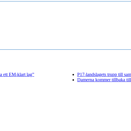
 ett EM-klart lag”
P17-landslagets trupp till sa
Damerna kommer tillbaka till