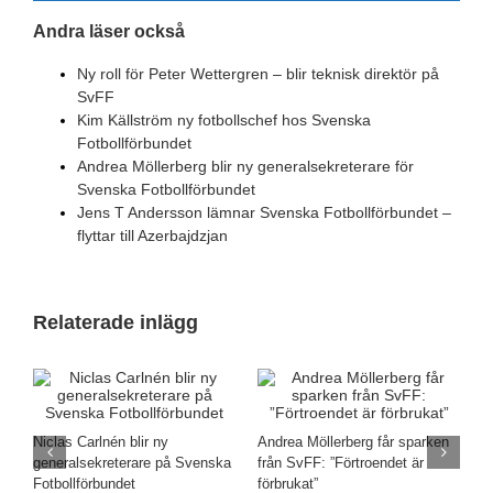
Andra läser också
Ny roll för Peter Wettergren – blir teknisk direktör på
SvFF
Kim Källström ny fotbollschef hos Svenska
Fotbollförbundet
Andrea Möllerberg blir ny generalsekreterare för
Svenska Fotbollförbundet
Jens T Andersson lämnar Svenska Fotbollförbundet –
flyttar till Azerbajdzjan
Relaterade inlägg
A
Niclas Carlnén blir ny
Andrea Möllerberg får sparken
G
generalsekreterare på Svenska
från SvFF: ”Förtroendet är
1
Fotbollförbundet
förbrukat”
k