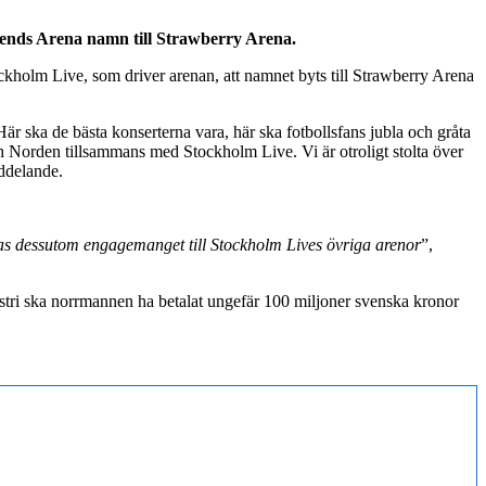
riends Arena namn till Strawberry Arena.
ckholm Live, som driver arenan, att namnet byts till Strawberry Arena
r ska de bästa konserterna vara, här ska fotbollsfans jubla och gråta
och Norden tillsammans med Stockholm Live. Vi är otroligt stolta över
eddelande.
kas dessutom engagemanget till Stockholm Lives övriga arenor
”,
dustri ska norrmannen ha betalat ungefär 100 miljoner svenska kronor