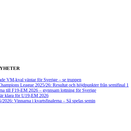
NYHETER
de VM-kval väntar för Sverige – se truppen
ampions League 2025/26: Resultat och höjdpunkter från semifinal 1
na till F19-EM 2026 – gynnsam lottning för Sverige
 är klara för U19-EM 2026
/2026: Vinnarna i kvartsfinalerna – Så spelas semin