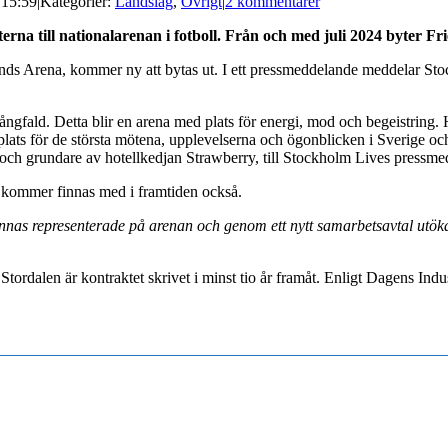
 15:59
|
Kategorier:
Landslag
,
Övrigt
|
2 kommentarer
rna till nationalarenan i fotboll. Från och med juli 2024 byter F
ends Arena, kommer ny att bytas ut. I ett pressmeddelande meddelar Sto
fald. Detta blir en arena med plats för energi, mod och begeistring. Hä
 en plats för de största mötena, upplevelserna och ögonblicken i Sverige 
e och grundare av hotellkedjan Strawberry, till Stockholm Lives pressm
 kommer finnas med i framtiden också.
innas representerade på arenan och genom ett nytt samarbetsavtal utö
 Stordalen är kontraktet skrivet i minst tio år framåt. Enligt Dagens In