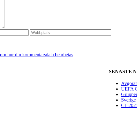
 om hur din kommentarsdata bearbetas
.
SENASTE 
Avgöran
UEFA Ch
Grupper
Sverige
CL 2025