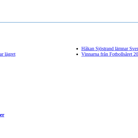
Håkan Sjöstrand lämnar Sven
r lägret
Vinnarna från Fotbollsåret 2
er