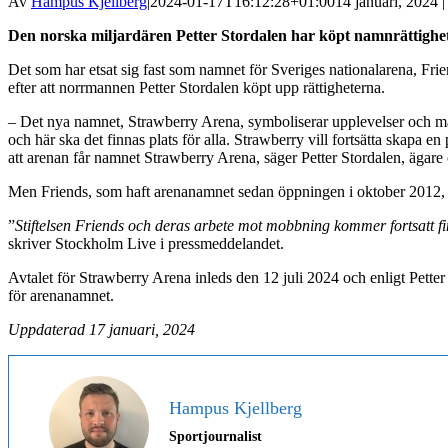
Av
Hampus Kjellberg
|
2024-01-17T16:12:28+01:00
14 januari, 2024 |
Den norska miljardären Petter Stordalen har köpt namnrättighete
Det som har etsat sig fast som namnet för Sveriges nationalarena, Fri
efter att norrmannen Petter Stordalen köpt upp rättigheterna.
– Det nya namnet, Strawberry Arena, symboliserar upplevelser och mång
och här ska det finnas plats för alla. Strawberry vill fortsätta skapa
att arenan får namnet Strawberry Arena, säger Petter Stordalen, ägar
Men Friends, som haft arenanamnet sedan öppningen i oktober 2012,
”
Stiftelsen Friends och deras arbete mot mobbning kommer fortsatt f
skriver Stockholm Live i pressmeddelandet.
Avtalet för Strawberry Arena inleds den 12 juli 2024 och enligt Petter
för arenanamnet.
Uppdaterad 17 januari, 2024
Hampus Kjellberg
Sportjournalist