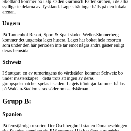
Skottland kommer bo i alp-staden Garmisch-Partenkirchen, i de allra
sydligaste delarna av Tyskland. Lagets träningar hålls på den lokala
arenan.
Ungern
På Tannenhof Resort, Sport & Spa i staden Weiler-Simmerberg
kommer det ungerska laget husera. Laget har bokat hela resorten
som under den här perioden inte tar emot några andra gäster enligt
deras hemsida.
Schweiz
I Stuttgart, en av turneringens tio värdstäder, kommer Schweiz bo
under mästerskapet – detta trots att ingen av deras
gruppspelsmatcher spelas i staden. Lagets träningar kommer hållas
på Waldau-Stadion strax söder om stadskärnan.
Grupp B:
Spanien
På femstjärniga resorten
Der Öschberghof
i staden
Donaueschingen
ska Spanien spendera sin EM-sommar. Här har flera europeiska