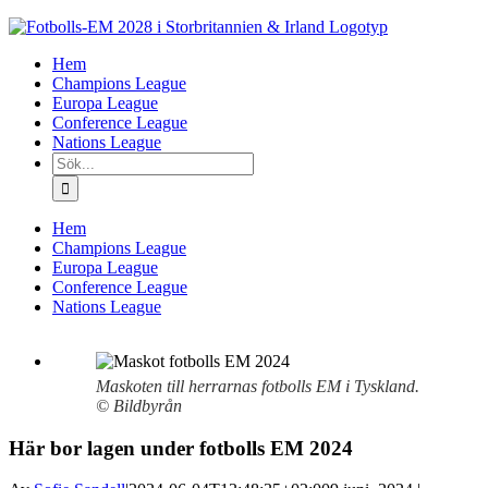
Fortsätt
till
Hem
innehållet
Champions League
Europa League
Conference League
Nations League
Sök
efter:
Hem
Champions League
Europa League
Conference League
Nations League
Maskoten till herrarnas fotbolls EM i Tyskland.
© Bildbyrån
Här bor lagen under fotbolls EM 2024