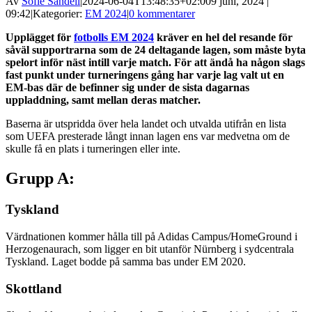
Av
Sofie Sandell
|
2024-06-04T13:48:35+02:00
9 juni, 2024 |
09:42
|
Kategorier:
EM 2024
|
0 kommentarer
Upplägget för
fotbolls EM 2024
kräver en hel del resande för
såväl supportrarna som de 24 deltagande lagen, som måste byta
spelort inför näst intill varje match. För att ändå ha någon slags
fast punkt under turneringens gång har varje lag valt ut en
EM-bas där de befinner sig under de sista dagarnas
uppladdning, samt mellan deras matcher.
Baserna är utspridda över hela landet och utvalda utifrån en lista
som UEFA presterade långt innan lagen ens var medvetna om de
skulle få en plats i turneringen eller inte.
Grupp A:
Tyskland
Värdnationen kommer hålla till på Adidas Campus/HomeGround i
Herzogenaurach, som ligger en bit utanför Nürnberg i sydcentrala
Tyskland. Laget bodde på samma bas under EM 2020.
Skottland