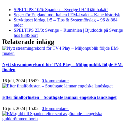
SPELTIPS 10/6: Spanien – Sverige | Håll tätt bakåt!
Seger för England mot Italien i EM-kvalet – Kane historisk
Stryktipset lördag 1/5 – Tips & Systemförslag – 96 & 864
rader
SPELTIPS 23/3: Sverige – Rumänien | Bjudodds på Sverige
hos 888Sport
Relaterade inlägg
Nytt streamingrekord för TV4 Play – Miljonpublik följde EM-
finalen
16 juli, 2024 | 15:09
|
0 kommentarer
Efter finalförlusten – Southgate lämnar engelska landslaget
16 juli, 2024 | 15:02
|
0 kommentarer