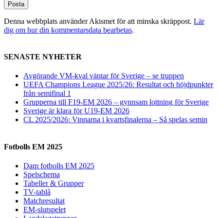
Denna webbplats använder Akismet för att minska skräppost.
Lär
dig om hur din kommentarsdata bearbetas
.
SENASTE NYHETER
Avgörande VM-kval väntar för Sverige – se truppen
UEFA Champions League 2025/26: Resultat och höjdpunkter
från semifinal 1
Grupperna till F19-EM 2026 – gynnsam lottning för Sverige
Sverige är klara för U19-EM 2026
CL 2025/2026: Vinnarna i kvartsfinalerna – Så spelas semin
Fotbolls EM 2025
Dam fotbolls EM 2025
Spelschema
Tabeller & Grupper
TV-tablå
Matchresultat
EM-slutspelet