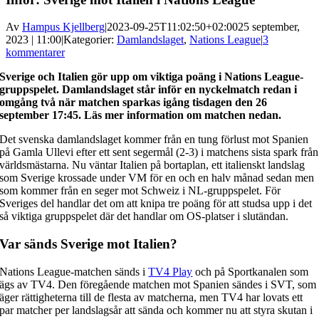
Av
Hampus Kjellberg
|
2023-09-25T11:02:50+02:00
25 september,
2023 | 11:00
|
Kategorier:
Damlandslaget
,
Nations League
|
3
kommentarer
Sverige och Italien gör upp om viktiga poäng i Nations League-
gruppspelet. Damlandslaget står inför en nyckelmatch redan i
omgång två när matchen sparkas igång tisdagen den 26
september 17:45. Läs mer information om matchen nedan.
Det svenska damlandslaget kommer från en tung förlust mot Spanien
på Gamla Ullevi efter ett sent segermål (2-3) i matchens sista spark från
världsmästarna. Nu väntar Italien på bortaplan, ett italienskt landslag
som Sverige krossade under VM för en och en halv månad sedan men
som kommer från en seger mot Schweiz i NL-gruppspelet. För
Sveriges del handlar det om att knipa tre poäng för att studsa upp i det
så viktiga gruppspelet där det handlar om OS-platser i slutändan.
Var sänds Sverige mot Italien?
Nations League-matchen sänds i
TV4 Play
och på Sportkanalen som
ägs av TV4. Den föregående matchen mot Spanien sändes i SVT, som
äger rättigheterna till de flesta av matcherna, men TV4 har lovats ett
par matcher per landslagsår att sända och kommer nu att styra skutan i