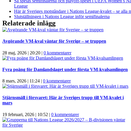
Så spelas semifinalerna och playoff-spelet i UEFA Women’s Na
League
Här är Sveriges motståndare i Nations League-kvalet – se alla 
Slutställningen i Nations League inför semifinalerna
Relaterade inlägg
Avgörande VM-kval väntar för Sverige – se truppen
28 maj, 2026 | 20:20
|
0 kommentarer
Fyra poäng för Damlandslaget under första VM-kvalsamlingen
8 mars, 2026 | 11:24
|
0 kommentarer
Stjärnsmäll i försvaret: Här är Sveriges trupp till VM-kvalet i
mars
19 februari, 2026 | 10:52
|
0 kommentarer