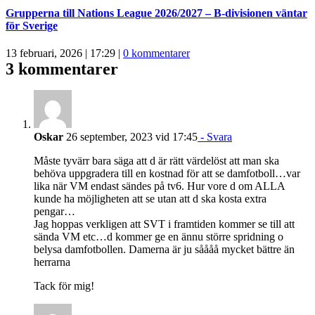
Grupperna till Nations League 2026/2027 – B-divisionen väntar
för Sverige
13 februari, 2026 | 17:29
|
0 kommentarer
3 kommentarer
Oskar
26 september, 2023 vid 17:45
- Svara
Måste tyvärr bara säga att d är rätt värdelöst att man ska
behöva uppgradera till en kostnad för att se damfotboll…var
lika när VM endast sändes på tv6. Hur vore d om ALLA
kunde ha möjligheten att se utan att d ska kosta extra
pengar…
Jag hoppas verkligen att SVT i framtiden kommer se till att
sända VM etc…d kommer ge en ännu större spridning o
belysa damfotbollen. Damerna är ju såååå mycket bättre än
herrarna
Tack för mig!