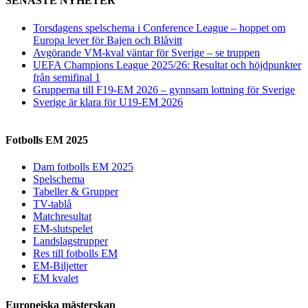
SENASTE NYHETER
Torsdagens spelschema i Conference League – hoppet om
Europa lever för Bajen och Blåvitt
Avgörande VM-kval väntar för Sverige – se truppen
UEFA Champions League 2025/26: Resultat och höjdpunkter
från semifinal 1
Grupperna till F19-EM 2026 – gynnsam lottning för Sverige
Sverige är klara för U19-EM 2026
Fotbolls EM 2025
Dam fotbolls EM 2025
Spelschema
Tabeller & Grupper
TV-tablå
Matchresultat
EM-slutspelet
Landslagstrupper
Res till fotbolls EM
EM-Biljetter
EM kvalet
Europeiska mästerskap