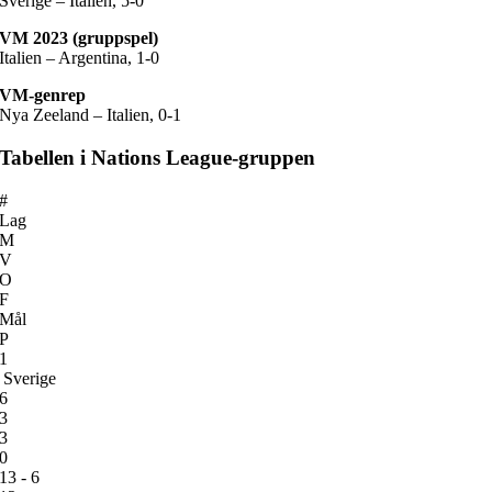
Sverige – Italien, 5-0
VM 2023 (gruppspel)
Italien – Argentina, 1-0
VM-genrep
Nya Zeeland – Italien, 0-1
Tabellen i Nations League-gruppen
#
Lag
M
V
O
F
Mål
P
1
Sverige
6
3
3
0
13 - 6