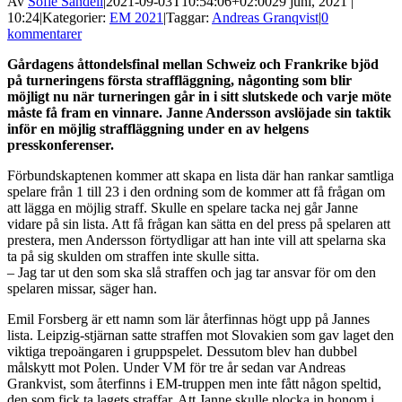
Av
Sofie Sandell
|
2021-09-03T10:54:06+02:00
29 juni, 2021 |
10:24
|
Kategorier:
EM 2021
|
Taggar:
Andreas Granqvist
|
0
kommentarer
Gårdagens åttondelsfinal mellan Schweiz och Frankrike bjöd
på turneringens första straffläggning, någonting som blir
möjligt nu när turneringen går in i sitt slutskede och varje möte
måste få fram en vinnare. Janne Andersson avslöjade sin taktik
inför en möjlig straffläggning under en av helgens
presskonferenser.
Förbundskaptenen kommer att skapa en lista där han rankar samtliga
spelare från 1 till 23 i den ordning som de kommer att få frågan om
att lägga en möjlig straff. Skulle en spelare tacka nej går Janne
vidare på sin lista. Att få frågan kan sätta en del press på spelaren att
prestera, men Andersson förtydligar att han inte vill att spelarna ska
ta på sig skulden om straffen inte skulle sitta.
– Jag tar ut den som ska slå straffen och jag tar ansvar för om den
spelaren missar, säger han.
Emil Forsberg är ett namn som lär återfinnas högt upp på Jannes
lista. Leipzig-stjärnan satte straffen mot Slovakien som gav laget den
viktiga trepoängaren i gruppspelet. Dessutom blev han dubbel
målskytt mot Polen. Under VM för tre år sedan var Andreas
Grankvist, som återfinns i EM-truppen men inte fått någon speltid,
den som fick ta lagets straffar. Att Janne skulle plocka in honom i