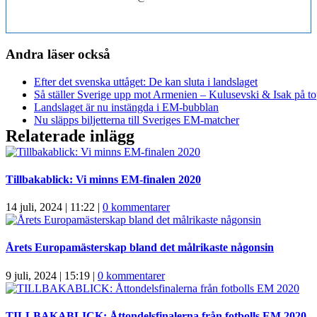
Andra läser också
Efter det svenska uttåget: De kan sluta i landslaget
Så ställer Sverige upp mot Armenien – Kulusevski & Isak på t
Landslaget är nu instängda i EM-bubblan
Nu släpps biljetterna till Sveriges EM-matcher
Relaterade inlägg
Tillbakablick: Vi minns EM-finalen 2020
14 juli, 2024 | 11:22
|
0 kommentarer
Årets Europamästerskap bland det målrikaste någonsin
9 juli, 2024 | 15:19
|
0 kommentarer
TILLBAKABLICK: Åttondelsfinalerna från fotbolls EM 2020