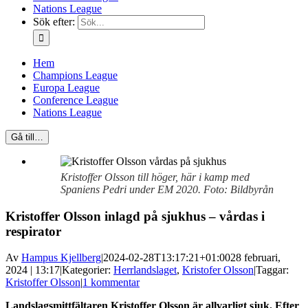
Nations League
Sök efter:
Hem
Champions League
Europa League
Conference League
Nations League
Gå till…
Kristoffer Olsson till höger, här i kamp med
Spaniens Pedri under EM 2020. Foto: Bildbyrån
Kristoffer Olsson inlagd på sjukhus – vårdas i
respirator
Av
Hampus Kjellberg
|
2024-02-28T13:17:21+01:00
28 februari,
2024 | 13:17
|
Kategorier:
Herrlandslaget
,
Kristofer Olsson
|
Taggar:
Kristoffer Olsson
|
1 kommentar
Landslagsmittfältaren Kristoffer Olsson är allvarligt sjuk. Efter