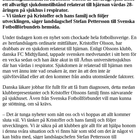
ett allvarligt sjukdomstillstånd relaterat till hjärnan vårdas 28-
åringen på sjukhus i respirator.
– Vi tänker på Kristoffer och hans familj och följer
utvecklingen, säger landslagschef Stefan Pettersson till Svenska
Fotbollförbundets hemsida.
Under tisdagen kom en nyhet som chockade hela fotbollssverige. En
av herrlandslagets ordinarie mittfältare, Kristoffer Olsson, har
drabbats av en sjukdom relaterat till hjärnan. Enligt Olssons klubb,
danska FC Midtjylland, tappade svensken medvetandet i sitt hem för
en vecka sedan och han åkte akut in till Århus universitetssjukhus
där han vårdas i respirator. Sjukdomen är relaterad till hjärnan men
man vet ännu inte vad orsaken är, mer än att den inte är
självförvållad eller att den kommer från andra utomstående faktorer.
Danska läkare jobbar för fullt för att få fram diagnosen, detta medan
klubbrepresentanter och Kristoffer Olssons familj finns närvarande
på sjukhuset. Även från Svenska Fotbollförbundet vill man kunna
ge stöttning, om så krävs.
– Det är tunga nyheter som nått oss och vi hoppas att allt kommer
sluta väl. Vi tänker på Kristoffer och hans familj och följer
utvecklingen. Vi är säkra på att klubben gör allt för att hjälpa honom
i denna svåra situation och vi finns här som stöd om det är något vi
kan bidra med, säger landslagschefen Stefan Pettersson till