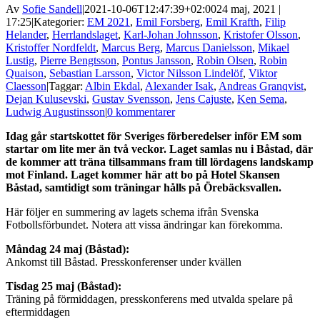
Av
Sofie Sandell
|
2021-10-06T12:47:39+02:00
24 maj, 2021 |
17:25
|
Kategorier:
EM 2021
,
Emil Forsberg
,
Emil Krafth
,
Filip
Helander
,
Herrlandslaget
,
Karl-Johan Johnsson
,
Kristofer Olsson
,
Kristoffer Nordfeldt
,
Marcus Berg
,
Marcus Danielsson
,
Mikael
Lustig
,
Pierre Bengtsson
,
Pontus Jansson
,
Robin Olsen
,
Robin
Quaison
,
Sebastian Larsson
,
Victor Nilsson Lindelöf
,
Viktor
Claesson
|
Taggar:
Albin Ekdal
,
Alexander Isak
,
Andreas Granqvist
,
Dejan Kulusevski
,
Gustav Svensson
,
Jens Cajuste
,
Ken Sema
,
Ludwig Augustinsson
|
0 kommentarer
Idag går startskottet för Sveriges förberedelser inför EM som
startar om lite mer än två veckor. Laget samlas nu i Båstad, där
de kommer att träna tillsammans fram till lördagens landskamp
mot Finland. Laget kommer här att bo på Hotel Skansen
Båstad, samtidigt som träningar hålls på Örebäcksvallen.
Här följer en summering av lagets schema ifrån Svenska
Fotbollsförbundet. Notera att vissa ändringar kan förekomma.
Måndag 24 maj (Båstad):
Ankomst till Båstad. Presskonferenser under kvällen
Tisdag 25 maj (Båstad):
Träning på förmiddagen, presskonferens med utvalda spelare på
eftermiddagen