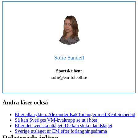
Sofie Sandell
Sportskribent
sofie@em-fotboll.se
Andra läser också
Efter alla rykten: Alexander Isak förlänger med Real Sociedad
Så kan Sveriges VM-kvaltrupp se ut i höst
Efter det svenska uttåget: De kan sluta i landslaget
Sverige utslaget ur EM efter förlängningsdrama
Relaterade inlägg