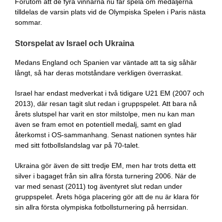
Förutom att de fyra vinnarna nu får spela om medaljerna
tilldelas de varsin plats vid de Olympiska Spelen i Paris nästa
sommar.
Storspelat av Israel och Ukraina
Medans England och Spanien var väntade att ta sig såhär
långt, så har deras motståndare verkligen överraskat.
Israel har endast medverkat i två tidigare U21 EM (2007 och
2013), där resan tagit slut redan i gruppspelet. Att bara nå
årets slutspel har varit en stor milstolpe, men nu kan man
även se fram emot en potentiell medalj, samt en glad
återkomst i OS-sammanhang. Senast nationen syntes här
med sitt fotbollslandslag var på 70-talet.
Ukraina gör även de sitt tredje EM, men har trots detta ett
silver i bagaget från sin allra första turnering 2006. När de
var med senast (2011) tog äventyret slut redan under
gruppspelet. Årets höga placering gör att de nu är klara för
sin allra första olympiska fotbollsturnering på herrsidan.