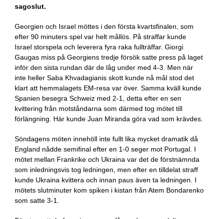
sagoslut.
Georgien och Israel möttes i den första kvartsfinalen, som
efter 90 minuters spel var helt mållös. På straffar kunde
Israel storspela och leverera fyra raka fullträffar. Giorgi
Gaugas miss på Georgiens tredje försök satte press på laget
inför den sista rundan där de låg under med 4-3. Men när
inte heller Saba Khvadagianis skott kunde nå mål stod det
klart att hemmalagets EM-resa var över. Samma kväll kunde
Spanien besegra Schweiz med 2-1, detta efter en sen
kvittering från motståndarna som därmed tog mötet till
förlängning. Här kunde Juan Miranda göra vad som krävdes.
Söndagens möten innehöll inte fullt lika mycket dramatik då
England nådde semifinal efter en 1-0 seger mot Portugal. I
mötet mellan Frankrike och Ukraina var det de förstnämnda
som inledningsvis tog ledningen, men efter en tilldelat straff
kunde Ukraina kvittera och innan paus även ta ledningen. I
mötets slutminuter kom spiken i kistan från Atem Bondarenko
som satte 3-1.