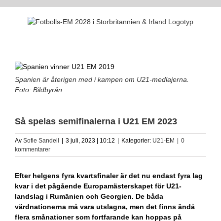
Fortsätt
till
innehållet
Spanien är återigen med i kampen om U21-medlajerna.
Foto: Bildbyrån
Så spelas semifinalerna i U21 EM 2023
Av
Sofie Sandell
|
3 juli, 2023 | 10:12
|
Kategorier:
U21-EM
|
0
kommentarer
Efter helgens fyra kvartsfinaler är det nu endast fyra lag
kvar i det pågående Europamästerskapet för U21-
landslag i Rumänien och Georgien. De båda
värdnationerna må vara utslagna, men det finns ändå
flera smånationer som fortfarande kan hoppas på