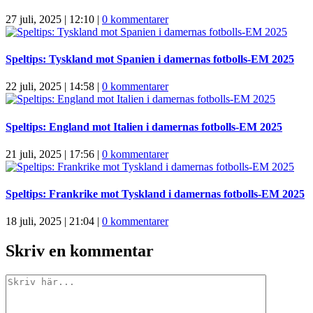
27 juli, 2025 | 12:10
|
0 kommentarer
Speltips: Tyskland mot Spanien i damernas fotbolls-EM 2025
22 juli, 2025 | 14:58
|
0 kommentarer
Speltips: England mot Italien i damernas fotbolls-EM 2025
21 juli, 2025 | 17:56
|
0 kommentarer
Speltips: Frankrike mot Tyskland i damernas fotbolls-EM 2025
18 juli, 2025 | 21:04
|
0 kommentarer
Skriv en kommentar
Kommentar