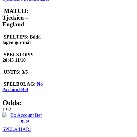
MATCH:
Tjeckien –
England
SPELTIPS: Båda
lagen gör mål
SPELSTOPP:
20:45 11/10
UNITS:
3/5
SPELBOLAG:
No
Account Bet
Odds:
1.92
SPELA HÄR!