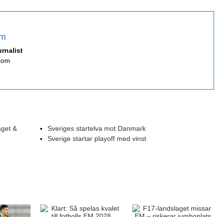
öm
rnalist
com
åget &
Sveriges startelva mot Danmark
Sverige startar playoff med vinst