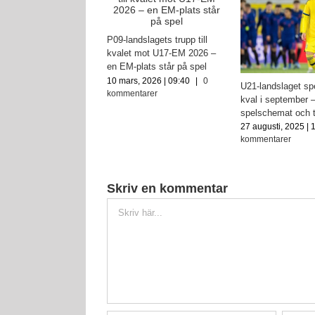
andslaget missar EM –
ar jumboplats
P09-landslagets trupp till
s, 2025 | 15:19
|
0
kvalet mot U17-EM 2026 –
ntarer
en EM-plats står på spel
10 mars, 2026 | 09:40
|
0
U21-landslaget sp
kommentarer
kval i september 
spelschemat och 
27 augusti, 2025 | 
kommentarer
Skriv en kommentar
Kommentar