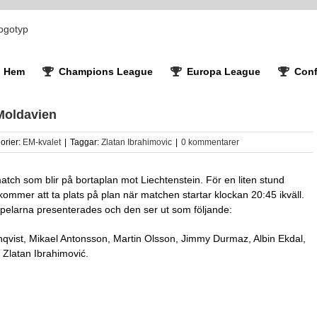
Hem
Champions League
Europa League
Conf
Moldavien
orier:
EM-kvalet
|
Taggar:
Zlatan Ibrahimovic
|
0 kommentarer
tch som blir på bortaplan mot Liechtenstein. För en liten stund
mmer att ta plats på plan när matchen startar klockan 20:45 ikväll.
spelarna presenterades och den ser ut som följande:
qvist, Mikael Antonsson, Martin Olsson, Jimmy Durmaz, Albin Ekdal,
 Zlatan Ibrahimović.