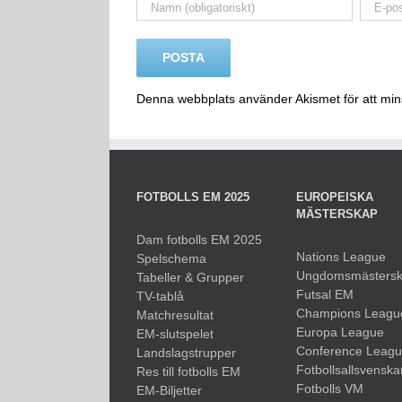
Denna webbplats använder Akismet för att mi
FOTBOLLS EM 2025
EUROPEISKA
MÄSTERSKAP
Dam fotbolls EM 2025
Nations League
Spelschema
Ungdomsmästers
Tabeller & Grupper
Futsal EM
TV-tablå
Champions Leagu
Matchresultat
Europa League
EM-slutspelet
Conference Leag
Landslagstrupper
Fotbollsallsvenska
Res till fotbolls EM
Fotbolls VM
EM-Biljetter