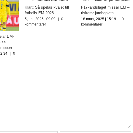
Klart: Så spelas kvalet till
F17-landslaget missar EM –
fotbolls EM 2028
riskerar jumboplats
5 juni, 2025 | 09:09
|
0
18 mars, 2025 | 15:19
|
0
kommentarer
kommentarer
elar EM-
– se
truppen
12:34
|
0