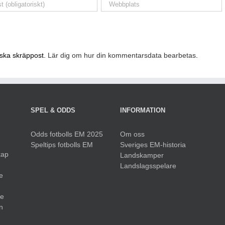
nska skräppost.
Lär dig om hur din kommentarsdata bearbetas
.
SPEL & ODDS
INFORMATION
Odds fotbolls EM 2025
Om oss
Speltips fotbolls EM
Sveriges EM-historia
kap
Landskamper
Landslagsspelare
e
ue
n