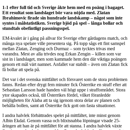
1-1 efter full tid och Sverige åkte hem med en poäng i bagaget.
Ett resultat som landslaget bör vara nöjda med. Zlatan
Ibrahimovic firade sin hundrade landskamp – något som inte
syntes i målstatistiken. Sverige bjöd på spel – långa bollar och
stundtals obefintligt passningsspel.
EM-kvalet är i gång på allvar för Sverige efter gårdagens match, och
många nya spelare ville presentera sig. På topp sågs ett fint samspel
mellan Zlatan, Zenging och Durmaz – som tycktes trivas med
varandra. Mest av alla trivdes nog Erkan Zengin – killen som var
sist in i landslaget, men som kammade hem den där viktiga poängen
genom ett mål värt namnet. Anfallet var stabilt – även om Zlatan fick
få bollar att spela på.
Det var i det svenska mittfältet och försvaret som de stora problemen
fanns. Redan efter drygt fem minuter fick Österrike en straff efter att
Sebastian Larsson hade handen väl högt uppe i straffområdet. Stora
ytor skapades också, till Österrikes fördel, vilket föranledde
möjligheten för Alaba att ta sig igenom stora delar av planen och
behålla bollen, samt att Österrike fick gott om fasta situationer.
I andra halvlek förbättrades spelet på mittfältet, inte minst genom
Albin Ekdal. Genom vassa och blixtsnabba löpningar visade 25-
åringen att han är på mittfältet för att stanna. I andra halvlek växte