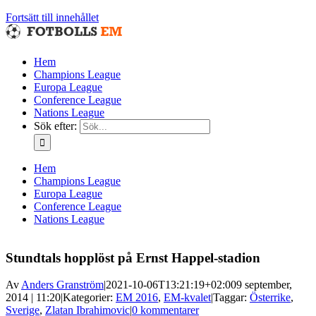
Fortsätt till innehållet
Hem
Champions League
Europa League
Conference League
Nations League
Sök efter:
Hem
Champions League
Europa League
Conference League
Nations League
Stundtals hopplöst på Ernst Happel-stadion
Av
Anders Granström
|
2021-10-06T13:21:19+02:00
9 september,
2014 | 11:20
|
Kategorier:
EM 2016
,
EM-kvalet
|
Taggar:
Österrike
,
Sverige
,
Zlatan Ibrahimovic
|
0 kommentarer