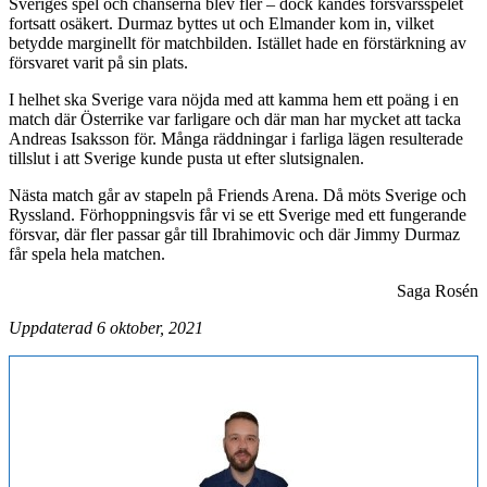
Sveriges spel och chanserna blev fler – dock kändes försvarsspelet
fortsatt osäkert. Durmaz byttes ut och Elmander kom in, vilket
betydde marginellt för matchbilden. Istället hade en förstärkning av
försvaret varit på sin plats.
I helhet ska Sverige vara nöjda med att kamma hem ett poäng i en
match där Österrike var farligare och där man har mycket att tacka
Andreas Isaksson för. Många räddningar i farliga lägen resulterade
tillslut i att Sverige kunde pusta ut efter slutsignalen.
Nästa match går av stapeln på Friends Arena. Då möts Sverige och
Ryssland. Förhoppningsvis får vi se ett Sverige med ett fungerande
försvar, där fler passar går till Ibrahimovic och där Jimmy Durmaz
får spela hela matchen.
Saga Rosén
Uppdaterad 6 oktober, 2021