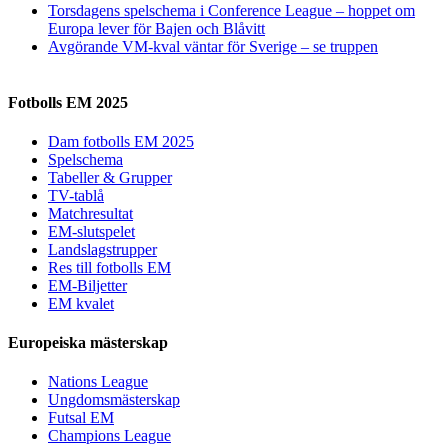
Torsdagens spelschema i Conference League – hoppet om
Europa lever för Bajen och Blåvitt
Avgörande VM-kval väntar för Sverige – se truppen
Fotbolls EM 2025
Dam fotbolls EM 2025
Spelschema
Tabeller & Grupper
TV-tablå
Matchresultat
EM-slutspelet
Landslagstrupper
Res till fotbolls EM
EM-Biljetter
EM kvalet
Europeiska mästerskap
Nations League
Ungdomsmästerskap
Futsal EM
Champions League