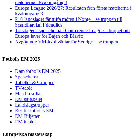
matcherna i kvalomgång 3
Europa League 2026/27: Resultaten från första matcherna i
kvalomgång 3
P10-landslaget får tuffa möten i Norge – se truppen till
Scandinavian Friendlies
Torsdagens spelschema i Conference League – hoppet om
Europa lever för Bajen och Blåvitt
Avgörande VM-kval väntar för Sverige – se truppen
Fotbolls EM 2025
Dam fotbolls EM 2025
Spelschema
Tabeller & Grupper
TV-tablå
Matchresultat
EM-slutspelet
Landslagstrupper
Res till fotbolls EM
EM-Biljetter
EM kvalet
Europeiska mästerskap