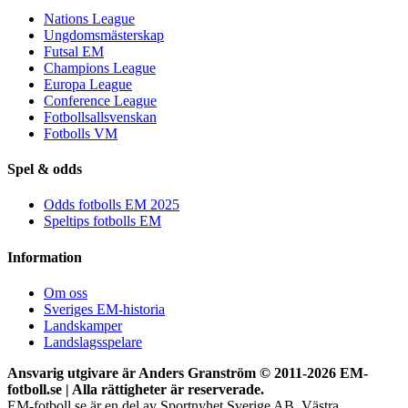
Nations League
Ungdomsmästerskap
Futsal EM
Champions League
Europa League
Conference League
Fotbollsallsvenskan
Fotbolls VM
Spel & odds
Odds fotbolls EM 2025
Speltips fotbolls EM
Information
Om oss
Sveriges EM-historia
Landskamper
Landslagsspelare
Ansvarig utgivare är Anders Granström © 2011-
2026 EM-
fotboll.se | Alla rättigheter är reserverade.
EM-fotboll.se är en del av Sportnyhet Sverige AB. Västra