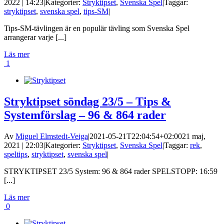
2022 | 14:23
|
Kategorier:
Stryktipset
,
Svenska Spel
|
Taggar:
stryktipset
,
svenska spel
,
tips-SM
|
Tips-SM-tävlingen är en populär tävling som Svenska Spel
arrangerar varje [...]
Läs mer
1
Stryktipset söndag 23/5 – Tips &
Systemförslag – 96 & 864 rader
Av
Miguel Elmstedt-Veiga
|
2021-05-21T22:04:54+02:00
21 maj,
2021 | 22:03
|
Kategorier:
Stryktipset
,
Svenska Spel
|
Taggar:
rek
,
speltips
,
stryktipset
,
svenska spel
|
STRYKTIPSET 23/5 System: 96 & 864 rader SPELSTOPP: 16:59
[...]
Läs mer
0