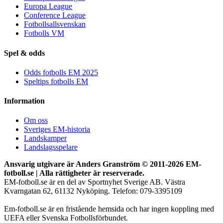
Europa League
Conference League
Fotbollsallsvenskan
Fotbolls VM
Spel & odds
Odds fotbolls EM 2025
Speltips fotbolls EM
Information
Om oss
Sveriges EM-historia
Landskamper
Landslagsspelare
Ansvarig utgivare är Anders Granström © 2011-
2026 EM-
fotboll.se | Alla rättigheter är reserverade.
EM-fotboll.se är en del av Sportnyhet Sverige AB. Västra
Kvarngatan 62, 61132 Nyköping. Telefon: 079-3395109
Em-fotboll.se är en fristående hemsida och har ingen koppling med
UEFA eller Svenska Fotbollsförbundet.