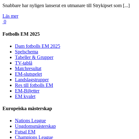
Snabbare har nyligen lanserat en utmanare till Strykipset som [...]
Läs mer
0
Fotbolls EM 2025
Dam fotbolls EM 2025
Spelschema
Tabeller & Grupper
TV-tablå
Matchresultat
EM-slutspelet
Landslagstrupper
Res till fotbolls EM
EM-Biljetter
EM kvalet
Europeiska mästerskap
Nations League
Ungdomsmästerskap
Futsal EM
Champions League