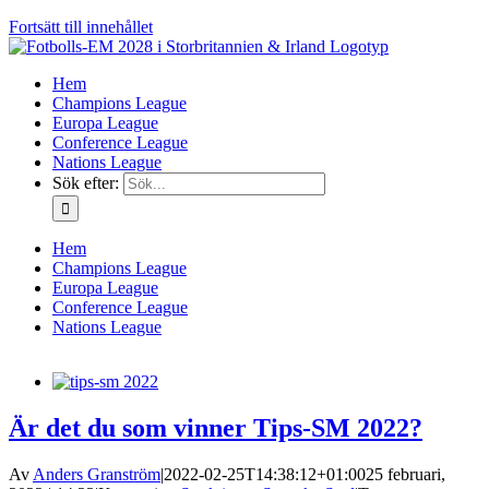
Fortsätt till innehållet
Hem
Champions League
Europa League
Conference League
Nations League
Sök efter:
Hem
Champions League
Europa League
Conference League
Nations League
Är det du som vinner Tips-SM 2022?
Av
Anders Granström
|
2022-02-25T14:38:12+01:00
25 februari,