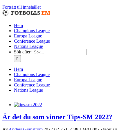
Fortsätt till innehållet
Hem
Champions League
Europa League
Conference League
Nations League
Sök efter:
Hem
Champions League
Europa League
Conference League
Nations League
Är det du som vinner Tips-SM 2022?
Av
Anders Granström
|
2022-02-25T14:38:12+01:00
25 februari,