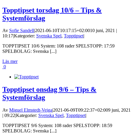
Topptipset torsdag 10/6 – Tips &
Systemförslag
Av
Sofie Sandell
|
2021-06-10T10:17:15+02:00
10 juni, 2021 |
10:17
|
Kategorier:
Svenska Spel
,
Topptipset
|
TOPPTIPSET 10/6 System: 108 rader SPELSTOPP: 17:59
SPELBOLAG: Svenska [...]
Läs mer
0
Topptipset onsdag 9/6 – Tips &
Systemförslag
Av
Miguel Elmstedt-Veiga
|
2021-06-09T09:22:37+02:00
9 juni, 2021
| 09:22
|
Kategorier:
Svenska Spel
,
Topptipset
|
TOPPTIPSET 9/6 System: 108 rader SPELSTOPP: 18:59
SPELBOLAG: Svenska [...]