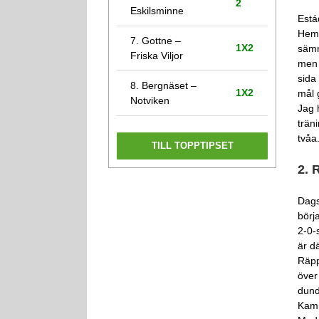
2
Eskilsminne
Está
Hemm
7. Gottne –
1X2
sämr
Friska Viljor
men 
sida
8. Bergnäset –
1X2
mål 
Notviken
Jag 
trän
tvåa
TILL TOPPTIPSET
2. 
Dags
börj
2-0-
är d
Räpp
över
dund
Kamr