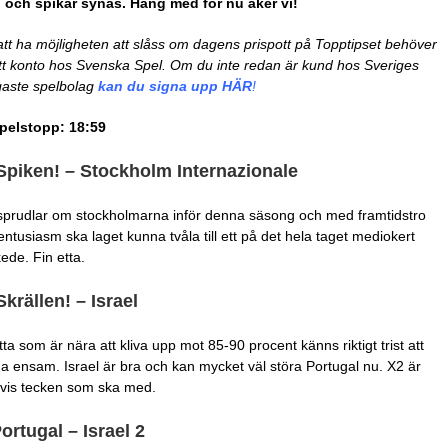
 och spikar synas. Häng med för nu åker vi!
att ha möjligheten att slåss om dagens prispott på Topptipset behöver
tt konto hos Svenska Spel. Om du inte redan är kund hos Sveriges
gaste spelbolag
kan du signa upp HÄR
!
pelstopp: 18:59
Spiken! – Stockholm Internazionale
sprudlar om stockholmarna inför denna säsong och med framtidstro
entusiasm ska laget kunna tvåla till ett på det hela taget mediokert
ede. Fin etta.
Skrällen! – Israel
tta som är nära att kliva upp mot 85-90 procent känns riktigt trist att
a ensam. Israel är bra och kan mycket väl störa Portugal nu. X2 är
tvis tecken som ska med.
Portugal – Israel 2