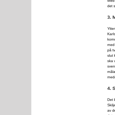
Med 
det s
3. 
Ytter
Karl
komm
med 
på t
slut
ska 
sven
måla
meda
4. 
Det 
Skil
av d