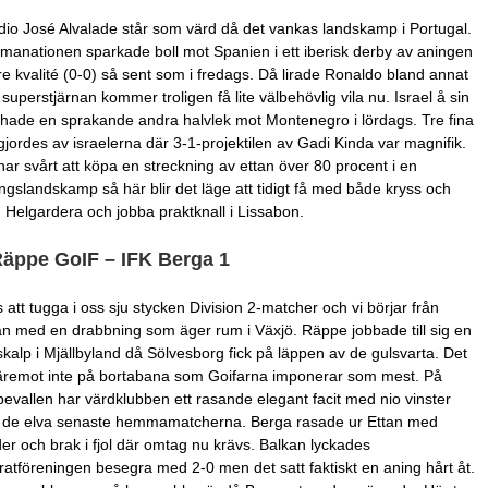
dio José Alvalade står som värd då det vankas landskamp i Portugal.
anationen sparkade boll mot Spanien i ett iberisk derby av aningen
e kvalité (0-0) så sent som i fredags. Då lirade Ronaldo bland annat
superstjärnan kommer troligen få lite välbehövlig vila nu. Israel å sin
 hade en sprakande andra halvlek mot Montenegro i lördags. Tre fina
gjordes av israelerna där 3-1-projektilen av Gadi Kinda var magnifik.
har svårt att köpa en streckning av ettan över 80 procent i en
ingslandskamp så här blir det läge att tidigt få med både kryss och
. Helgardera och jobba praktknall i Lissabon.
Räppe GoIF – IFK Berga 1
 att tugga i oss sju stycken Division 2-matcher och vi börjar från
an med en drabbning som äger rum i Växjö. Räppe jobbade till sig en
skalp i Mjällbyland då Sölvesborg fick på läppen av de gulsvarta. Det
äremot inte på bortabana som Goifarna imponerar som mest. På
evallen har värdklubben ett rasande elegant facit med nio vinster
 de elva senaste hemmamatcherna. Berga rasade ur Ettan med
er och brak i fjol där omtag nu krävs. Balkan lyckades
atföreningen besegra med 2-0 men det satt faktiskt en aning hårt åt.