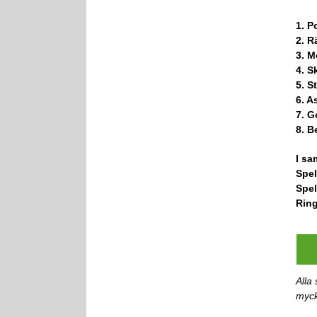
1. P
2. R
3. M
4. S
5. S
6. A
7. G
8. B
I s
Spel
Spel
Ring
Alla 
myck