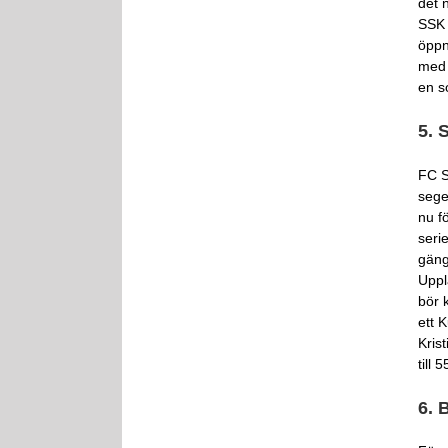
det n
SSK 
öppn
med 
en s
5. 
FC S
sege
nu f
seri
gäng
Uppl
bör 
ett 
Kris
till 
6. 