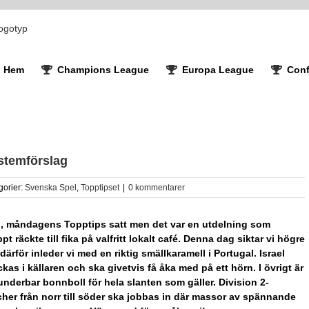
Hem
Champions League
Europa League
Conf
stemförslag
gorier:
Svenska Spel
,
Topptipset
|
0 kommentarer
, måndagens Topptips satt men det var en utdelning som
pt räckte till fika på valfritt lokalt café. Denna dag siktar vi högre
därför inleder vi med en riktig smällkaramell i Portugal. Israel
ckas i källaren och ska givetvis få åka med på ett hörn. I övrigt är
underbar bonnboll för hela slanten som gäller. Division 2-
her från norr till söder ska jobbas in där massor av spännande