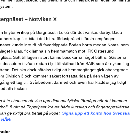
trymme i tidigt skede. Jag tvekar inte och helgarderar redan på minsta
 system.
Bergnäset – Notviken X
n knyter vi ihop på Bergnäset i Luleå där det vankas derby. Båda
a herrskap fick bita i det bittra förlustgräset i första omgången.
näset kunde inte rå på favoritippade Boden borta medan Notas, som
alaget kallas, fick lämna sin hemmamatch mot IFK Östersund
glösa. Sett till lagen i stort känns besökarna något bättre. Gästerna
de dessutom i tvåan redan i fjol till skillnad från BAIK som är nykomling
 trean. Det ska dock påtalas tidigt att hemmagänget gick obesegrade
m Division 3 och kommer säkert fortsätta rida på den vågen av
gång ett tag till. Svårbedömt därmed och även här kladdar jag tidigt
ed alla tecken.
a inte chansen att visa upp dina analytiska förmåga när det kommer
 fotboll. 8 rätt på Topptipset kräver både kunskap och fingertoppskänsla
kan ge riktigt bra betalt på köpet.
Signa upp ett konto hos Svenska
l HÄR
!
rader