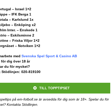
ortugal – Israel 1×2
äppe – IFK Berga 1
otala – Karlslund 1x
kiljebo – Enköping x2
thlm Inter. – Enskede 1
strio – Eskilsminne 2
ottne – Friska Viljor 1×2
ergnäset – Notviken 1×2
amarbete med
Svenska Spel Sport & Casino AB
 för dig över 18 år
ar du för mycket?
 Stödlinjen: 020-819100
TILL TOPPTIPSET
speltips
på em-fotboll.se är avsedda för dig som är 18+. Spelar du för
et? Kontakta Stödlinjen.