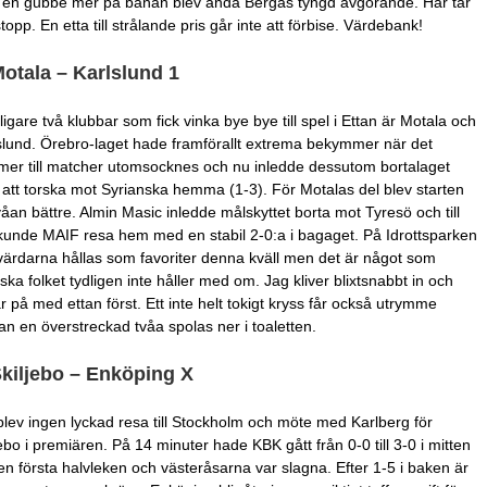
en gubbe mer på banan blev ändå Bergas tyngd avgörande. Här tar
topp. En etta till strålande pris går inte att förbise. Värdebank!
Motala – Karlslund 1
ligare två klubbar som fick vinka bye bye till spel i Ettan är Motala och
slund. Örebro-laget hade framförallt extrema bekymmer när det
er till matcher utomsocknes och nu inledde dessutom bortalaget
att torska mot Syrianska hemma (1-3). För Motalas del blev starten
våan bättre. Almin Masic inledde målskyttet borta mot Tyresö och till
 kunde MAIF resa hem med en stabil 2-0:a i bagaget. På Idrottsparken
värdarna hållas som favoriter denna kväll men det är något som
ska folket tydligen inte håller med om. Jag kliver blixtsnabbt in och
r på med ettan först. Ett inte helt tokigt kryss får också utrymme
n en överstreckad tvåa spolas ner i toaletten.
Skiljebo – Enköping X
blev ingen lyckad resa till Stockholm och möte med Karlberg för
jebo i premiären. På 14 minuter hade KBK gått från 0-0 till 3-0 i mitten
en första halvleken och västeråsarna var slagna. Efter 1-5 i baken är