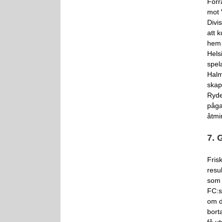
Förr
mot 
Divi
att 
hem 
Hels
spel
Halm
skap
Ryde
pågar
åtmi
7. 
Fris
resu
som 
FC:s
om d
bort