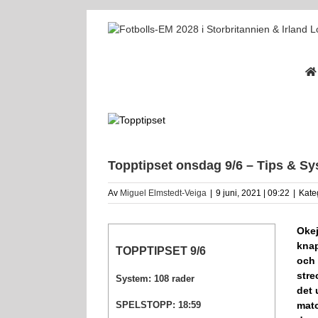
Fortsätt
till
innehållet
Topptipset onsdag 9/6 – Tips & Sy
Av
Miguel Elmstedt-Veiga
|
9 juni, 2021 | 09:22
|
Kate
Okej
knap
TOPPTIPSET 9/6
och 
stre
System: 108 rader
det 
SPELSTOPP: 18:59
matc