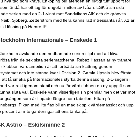
u nya tag som krävs. Enköping blir återigen en riktigt tuff uppgift för
som ändå har ett lag för ungefär mitten av tvåan. ESK å sin sida
ade serien med en 2-1-vinst mot Sandvikens AIK och de grönvita
Naib, Sjöberg, Zetterström med flera känns rätt intressanta i år. X2 är
olid lösning på Hamre IP.
Stockholm Internazionale – Enskede 1
tockholm avslutade den nedbantade serien i fjol med att kliva
rlösa från de sex sista seriematcherna. Rebaz Hassan är ny tränare
ör klubben vars ambition är att fortsätta sin klättring genom
esystemet och inte stanna kvar i Division 2. Gamla Upsala blev första
 att få smaka på Internazionales styrka denna säsong. 2-1-segern i
and var rakt igenom stabil och nu får värdklubben en ny uppgift som
kunna sluta väl. Enskede vann visserligen sin premiär men det var mot
Kungsängen som är tippade längre ner i tabellen. Ettan på
tinebergs IP kan med lite flax bli en magisk spik värdemässigt och upp
55 procent är inte garderingar att ens tänka på.
BK Astrio – Eskilsminne 2