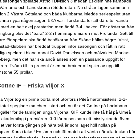
a säsongen spelade Astrio i Division 3 medan Eskilsminne kämpade
Värnamo och Landskrona i Söderettan. Nu strålar lagen samman i
sion 2 Västra Götaland och båda klubbarna inledde seriespelet utan
kunna nypa någon seger. BKA var i Torslanda för att därefter vända
med en helt okej prestation men ändå 3-4 i baken. För gästerna från
ingborg blev det “bara” 2-2 i hemmapremiären mot Frölunda. Sett till
are för spelare ska ändå besökarna från Skåne hållas högre. Visst,
stad-klubben har breddat truppen inför säsongen och fått in rätt
liga spelare i bland annat David Danielsson och målvakten Markus
berg, men det här ska ändå anses som en passande uppgift för
na. Tvåan till fin procent är en no brainer att spika av upp till
nstone 55 prollar.
Gottne IF – Friska Viljor X
ka Viljor tog en pinne borta mot Storfors i Piteå häromsistens. 2-2-
ltatet speglade matchen i stort och nu är det Gottne på bortabana
gäller för de tämligen unga Viljorna. GIF kunde inte få hål på Umeå
 akademilag i premiären. 0-0 får anses som ett misslyckande även
et var första gången på nära två år som laget höll nollan på
aplan. Kors i taket! En jämn och tät match att vänta där alla tecken bör