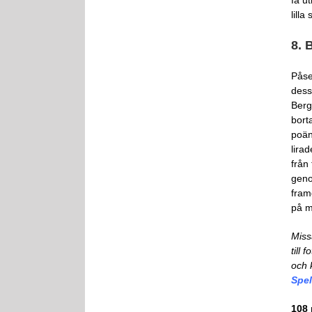
få u
lilla
8. 
Påse
dess
Berg
bort
poän
lira
från
geno
fram
på m
Miss
till
och 
Spe
108 