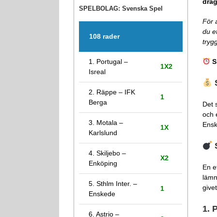
drag
SPELBOLAG: Svenska Spel
För 
du e
108 rader
tryg
S
1. Portugal –
1X2
Isreal
2. Räppe – IFK
1
Berga
Det 
och 
3. Motala –
Ensk
1X
Karlslund
4. Skiljebo –
X2
Enköping
En e
lämn
5. Sthlm Inter. –
give
1
Enskede
1. 
6. Astrio –