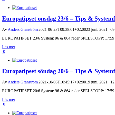
Europatipset onsdag 23/6 – Tips & Systemf
Av
Anders Granström
|
2021-06-23T09:38:01+02:00
23 juni, 2021 | 09
EUROPATIPSET 23/6 System: 96 & 864 rader SPELSTOPP: 17:59 [
Läs mer
0
Europatipset söndag 20/6 – Tips & Systemf
Av
Anders Granström
|
2021-10-06T10:45:17+02:00
19 juni, 2021 | 12
EUROPATIPSET 20/6 System: 96 & 864 rader SPELSTOPP: 17:59 [
Läs mer
0