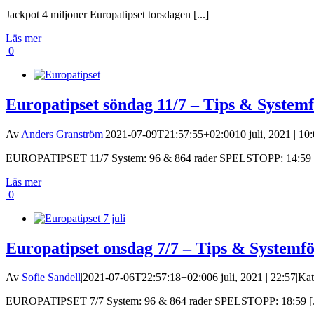
Jackpot 4 miljoner Europatipset torsdagen [...]
Läs mer
0
Europatipset söndag 11/7 – Tips & Systemf
Av
Anders Granström
|
2021-07-09T21:57:55+02:00
10 juli, 2021 | 10
EUROPATIPSET 11/7 System: 96 & 864 rader SPELSTOPP: 14:59 [.
Läs mer
0
Europatipset onsdag 7/7 – Tips & Systemfö
Av
Sofie Sandell
|
2021-07-06T22:57:18+02:00
6 juli, 2021 | 22:57
|
Kat
EUROPATIPSET 7/7 System: 96 & 864 rader SPELSTOPP: 18:59 [.