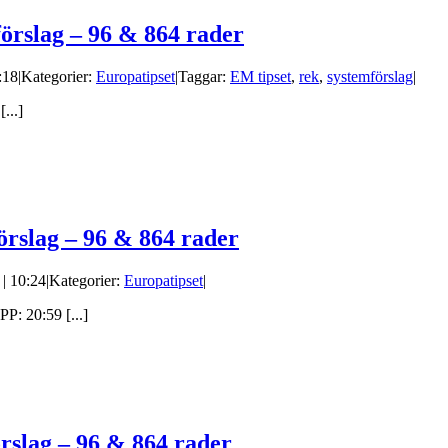
örslag – 96 & 864 rader
:18
|
Kategorier:
Europatipset
|
Taggar:
EM tipset
,
rek
,
systemförslag
|
...]
örslag – 96 & 864 rader
 | 10:24
|
Kategorier:
Europatipset
|
: 20:59 [...]
rslag – 96 & 864 rader