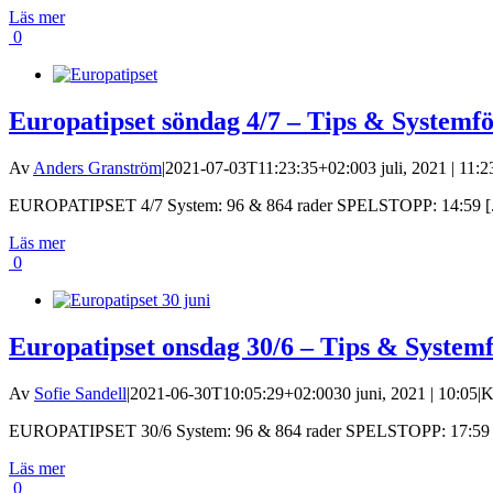
Läs mer
0
Europatipset söndag 4/7 – Tips & Systemfö
Av
Anders Granström
|
2021-07-03T11:23:35+02:00
3 juli, 2021 | 11:2
EUROPATIPSET 4/7 System: 96 & 864 rader SPELSTOPP: 14:59 [.
Läs mer
0
Europatipset onsdag 30/6 – Tips & Systemf
Av
Sofie Sandell
|
2021-06-30T10:05:29+02:00
30 juni, 2021 | 10:05
|
K
EUROPATIPSET 30/6 System: 96 & 864 rader SPELSTOPP: 17:59 [
Läs mer
0