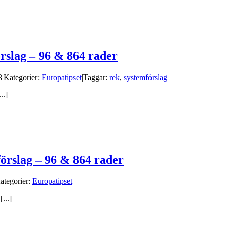
rslag – 96 & 864 rader
3
|
Kategorier:
Europatipset
|
Taggar:
rek
,
systemförslag
|
..]
örslag – 96 & 864 rader
ategorier:
Europatipset
|
...]