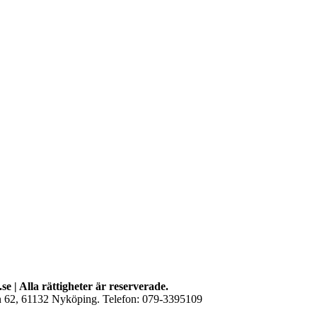
se | Alla rättigheter är reserverade.
an 62, 61132 Nyköping. Telefon: 079-3395109