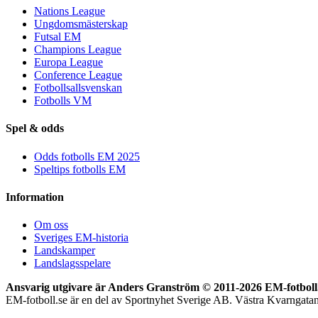
Nations League
Ungdomsmästerskap
Futsal EM
Champions League
Europa League
Conference League
Fotbollsallsvenskan
Fotbolls VM
Spel & odds
Odds fotbolls EM 2025
Speltips fotbolls EM
Information
Om oss
Sveriges EM-historia
Landskamper
Landslagsspelare
Ansvarig utgivare är Anders Granström © 2011-
2026 EM-fotboll.
EM-fotboll.se är en del av Sportnyhet Sverige AB. Västra Kvarngat