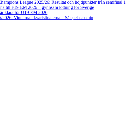
ampions League 2025/26: Resultat och höjdpunkter från semifinal 1
na till F19-EM 2026 – gynnsam lottning för Sverige
 är klara för U19-EM 2026
/2026: Vinnarna i kvartsfinalerna – Så spelas semin