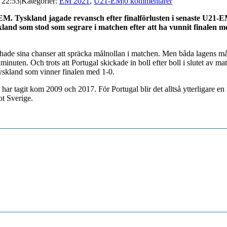
| 22:53
|
Kategorier:
EM 2021
,
U21-EM
|
0 kommentarer
M. Tyskland jagade revansch efter finalförlusten i senaste U21-EM 
skland som stod som segrare i matchen efter att ha vunnit finalen 
 hade sina chanser att spräcka målnollan i matchen. Men båda lagens mål
ten. Och trots att Portugal skickade in boll efter boll i slutet av mat
Tyskland som vinner finalen med 1-0.
 tagit kom 2009 och 2017. För Portugal blir det alltså ytterligare en fi
ot Sverige.