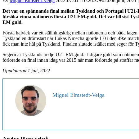
Av
Miguel Elmstedt-Veiga
|
2022-07-01T10:26:37+02:00
6 juni, 2021 
Det var en spännande final mellan Tyskland och Portugal i U21-E
försöka vinna nationens första U21 EM-guld. Det var till sist Ty
EM-guld.
Första halvlek var ett ställningskrig mellan nationerna och båda lagen
Tyskland en drömstart när Lukas Nmecha gjorde 1-0 i den 49:e matchminu
fick man inte hål på Tyskland. Finalen slutade istället med seger för 
Segern är Tysklands tredje U21 EM-guld. Tidigare guld som nationen har
förlorade en final innan idag var 2015 när man förlorade på straffar m
Uppdaterad 1 juli, 2022
Miguel Elmstedt-Veiga