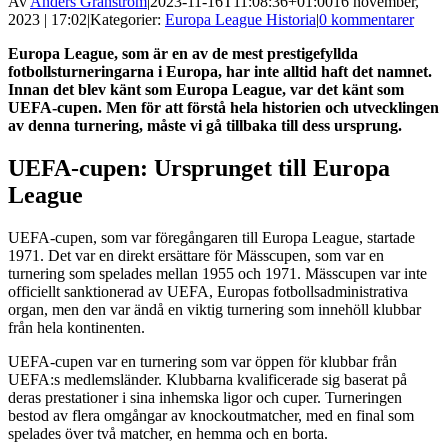
Av
Anders Granström
|
2023-11-16T11:08:36+01:00
16 november,
2023 | 17:02
|
Kategorier:
Europa League Historia
|
0 kommentarer
Europa League, som är en av de mest prestigefyllda
fotbollsturneringarna i Europa, har inte alltid haft det namnet.
Innan det blev känt som Europa League, var det känt som
UEFA-cupen. Men för att förstå hela historien och utvecklingen
av denna turnering, måste vi gå tillbaka till dess ursprung.
UEFA-cupen: Ursprunget till Europa
League
UEFA-cupen, som var föregångaren till Europa League, startade
1971. Det var en direkt ersättare för Mässcupen, som var en
turnering som spelades mellan 1955 och 1971. Mässcupen var inte
officiellt sanktionerad av UEFA, Europas fotbollsadministrativa
organ, men den var ändå en viktig turnering som innehöll klubbar
från hela kontinenten.
UEFA-cupen var en turnering som var öppen för klubbar från
UEFA:s medlemsländer. Klubbarna kvalificerade sig baserat på
deras prestationer i sina inhemska ligor och cuper. Turneringen
bestod av flera omgångar av knockoutmatcher, med en final som
spelades över två matcher, en hemma och en borta.