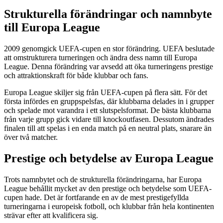
Strukturella förändringar och namnbyte
till Europa League
2009 genomgick UEFA-cupen en stor förändring. UEFA beslutade
att omstrukturera turneringen och ändra dess namn till Europa
League. Denna förändring var avsedd att öka turneringens prestige
och attraktionskraft för både klubbar och fans.
Europa League skiljer sig från UEFA-cupen på flera sätt. För det
första infördes en gruppspelsfas, där klubbarna delades in i grupper
och spelade mot varandra i ett slutspelsformat. De bästa klubbarna
från varje grupp gick vidare till knockoutfasen. Dessutom ändrades
finalen till att spelas i en enda match på en neutral plats, snarare än
över två matcher.
Prestige och betydelse av Europa League
Trots namnbytet och de strukturella förändringarna, har Europa
League behållit mycket av den prestige och betydelse som UEFA-
cupen hade. Det är fortfarande en av de mest prestigefyllda
turneringarna i europeisk fotboll, och klubbar från hela kontinenten
strävar efter att kvalificera sig.