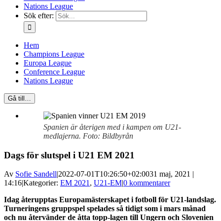
Nations League
Sök efter:
Hem
Champions League
Europa League
Conference League
Nations League
Gå till…
Spanien är återigen med i kampen om U21-
medlajerna. Foto: Bildbyrån
Dags för slutspel i U21 EM 2021
Av
Sofie Sandell
|
2022-07-01T10:26:50+02:00
31 maj, 2021 |
14:16
|
Kategorier:
EM 2021
,
U21-EM
|
0 kommentarer
Idag återupptas Europamästerskapet i fotboll för U21-landslag.
Turneringens gruppspel spelades så tidigt som i mars månad
och nu återvänder de åtta topp-lagen till Ungern och Slovenien