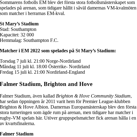
Sommarens fotbolls EM blev det första stora fotbollsmästerskapet som
spelades på arenan, som tidigare hållit i såväl damernas VM-kvalmöten
som matcher i herrarnas EM-kval.
St Mary’s Stadium
Stad: Southampton
Kapacitet: 32 000
Hemmalag: Southampton F.C.
Matcher i EM 2022 som spelades på St Mary’s Stadium:
Torsdag 7 juli kl. 21:00 Norge-Nordirland
Måndag 11 juli kl. 18:00 Österrike- Nordirland
Fredag 15 juli kl. 21:00 Nordirland-England
Falmer Stadium, Brighton and Hove
Falmer Stadium, även kallad
Brighton & Hove Community Stadium
,
har sedan öppningen år 2011 varit hem för Premier League-klubben
Brighton & Hove Albion. Damernas Europamästerskap blev den första
stora turneringen som ägde rum på arenan, men tidigare har matcher i
rugby-VM spelats här. Utöver gruppspelsmatcher fick arenan hålla i en
av kvartsfinalerna.
Falmer Stadium