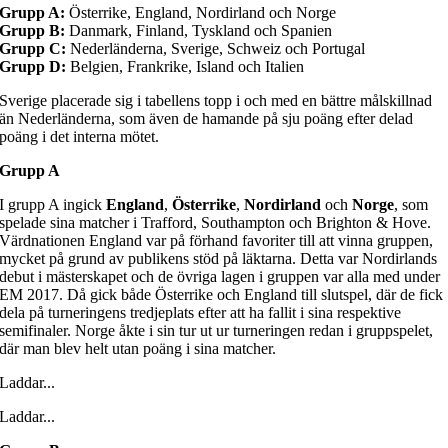
Grupp A:
Österrike, England, Nordirland och Norge
Grupp B:
Danmark, Finland, Tyskland och Spanien
Grupp C:
Nederländerna, Sverige, Schweiz och Portugal
Grupp D:
Belgien, Frankrike, Island och Italien
Sverige placerade sig i tabellens topp i och med en bättre målskillnad
än Nederländerna, som även de hamande på sju poäng efter delad
poäng i det interna mötet.
Grupp A
I grupp A ingick
England
,
Österrike
,
Nordirland
och
Norge
, som
spelade sina matcher i Trafford, Southampton och Brighton & Hove.
Värdnationen England var på förhand favoriter till att vinna gruppen,
mycket på grund av publikens stöd på läktarna. Detta var Nordirlands
debut i mästerskapet och de övriga lagen i gruppen var alla med under
EM 2017. Då gick både Österrike och England till slutspel, där de fick
dela på turneringens tredjeplats efter att ha fallit i sina respektive
semifinaler. Norge åkte i sin tur ut ur turneringen redan i gruppspelet,
där man blev helt utan poäng i sina matcher.
Laddar...
Laddar...