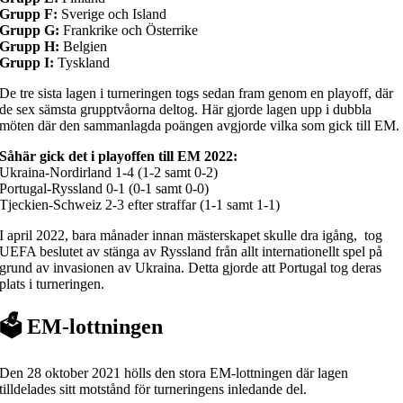
Grupp F:
Sverige och Island
Grupp G:
Frankrike och Österrike
Grupp H:
Belgien
Grupp I:
Tyskland
De tre sista lagen i turneringen togs sedan fram genom en playoff, där
de sex sämsta grupptvåorna deltog. Här gjorde lagen upp i dubbla
möten där den sammanlagda poängen avgjorde vilka som gick till EM.
Såhär gick det i playoffen till EM 2022:
Ukraina-Nordirland 1-4 (1-2 samt 0-2)
Portugal-Ryssland 0-1 (0-1 samt 0-0)
Tjeckien-Schweiz 2-3 efter straffar (1-1 samt 1-1)
I april 2022, bara månader innan mästerskapet skulle dra igång, tog
UEFA beslutet av stänga av Ryssland från allt internationellt spel på
grund av invasionen av Ukraina. Detta gjorde att Portugal tog deras
plats i turneringen.
🗳️ EM-lottningen
Den 28 oktober 2021 hölls den stora EM-lottningen där lagen
tilldelades sitt motstånd för turneringens inledande del.