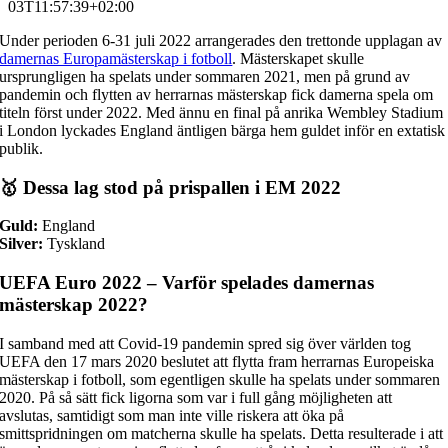
03T11:57:39+02:00
Under perioden 6-31 juli 2022 arrangerades den trettonde upplagan av
damernas Europamästerskap i fotboll
. Mästerskapet skulle
ursprungligen ha spelats under sommaren 2021, men på grund av
pandemin och flytten av herrarnas mästerskap fick damerna spela om
titeln först under 2022. Med ännu en final på anrika Wembley Stadium
i London lyckades England äntligen bärga hem guldet inför en extatisk
publik.
🥇 Dessa lag stod på prispallen i EM 2022
Guld:
England
Silver:
Tyskland
UEFA Euro 2022 – Varför spelades damernas
mästerskap 2022?
I samband med att Covid-19 pandemin spred sig över världen tog
UEFA den 17 mars 2020 beslutet att flytta fram herrarnas Europeiska
mästerskap i fotboll, som egentligen skulle ha spelats under sommaren
2020. På så sätt fick ligorna som var i full gång möjligheten att
avslutas, samtidigt som man inte ville riskera att öka på
smittspridningen om matcherna skulle ha spelats. Detta resulterade i att