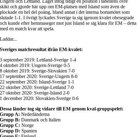
Ungern och Lettland. Laget intog tidigt en position i tabellens övre
skikt och gjorde här upp om EM-platsen med Island som även de
plockade en hel del poäng, bland annat i det interna bortamötet som
slutade 1-1. I övrigt lyckades Sverige ta sig igenom kvalet obesegrade
och kunde efter hemmaseger mot just Island se sig klara för EM – detta
med en match kvar att spela.
Laddar...
Sveriges matchresultat ifrån EM-kvalet:
3 september 2019: Lettland-Sverige 1-4
4 oktober 2019: Ungern-Sverige 0-5
8 oktober 2019: Sverige-Slovakien 7-0
17 september 2020: Sverige-Ungern 8-0
22 september 2020: Island-Sverige 1-1
22 oktober 2020: Sverige-Lettland 7-0
27 oktober 2020: Sverige-Island 2-0
1 december 2020: Slovakien-Sverige 0-6
Dessa länder tog sig vidare till EM genom kval-gruppspelet:
Grupp A:
Nederländerna
Grupp B:
Danmark och Italien
Grupp C:
Norge
Grupp D:
Spanien
Grupp E:
Finland