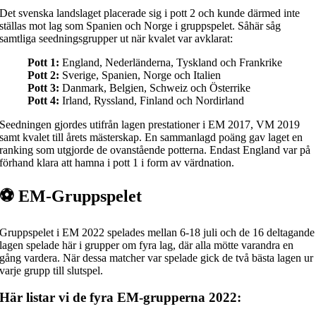
Det svenska landslaget placerade sig i pott 2 och kunde därmed inte
ställas mot lag som Spanien och Norge i gruppspelet. Såhär såg
samtliga seedningsgrupper ut när kvalet var avklarat:
Pott 1:
England, Nederländerna, Tyskland och Frankrike
Pott 2:
Sverige, Spanien, Norge och Italien
Pott 3:
Danmark, Belgien, Schweiz och Österrike
Pott 4:
Irland, Ryssland, Finland och Nordirland
Seedningen gjordes utifrån lagen prestationer i EM 2017, VM 2019
samt kvalet till årets mästerskap. En sammanlagd poäng gav laget en
ranking som utgjorde de ovanstående potterna. Endast England var på
förhand klara att hamna i pott 1 i form av värdnation.
⚽ EM-Gruppspelet
Gruppspelet i EM 2022 spelades mellan 6-18 juli och de 16 deltagande
lagen spelade här i grupper om fyra lag, där alla mötte varandra en
gång vardera. När dessa matcher var spelade gick de två bästa lagen ur
varje grupp till slutspel.
Här listar vi de fyra EM-grupperna 2022: