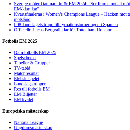
Sverige möter Danmark inför EM 2024: ”Ser fram emot att möta
EM-klart lag”
Kvartsfinalerna i Women’s Champions League – Häcken mot tu
motstånd
P08-landslagets trupp till fyrnationsturneringen i Spanien
Officiellt: Lucas Bergvall klar för Tottenham Hotspur
Fotbolls EM 2025
Dam fotbolls EM 2025
Spelschema
Tabeller & Grupper
TV-tablå
Matchresultat
EM-slutspelet
Landslagstrupper
Res till fotbolls EM
EM-Biljetter
EM kvalet
Europeiska mästerskap
Nations League
Ungdomsmästerskap