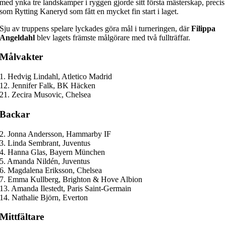
med ynka tre landskamper i ryggen gjorde sitt första mästerskap, precis
som Rytting Kaneryd som fått en mycket fin start i laget.
Sju av truppens spelare lyckades göra mål i turneringen, där
Filippa
Angeldahl
blev lagets främste målgörare med två fullträffar.
Målvakter
1. Hedvig Lindahl, Atletico Madrid
12. Jennifer Falk, BK Häcken
21. Zecira Musovic, Chelsea
Backar
2. Jonna Andersson, Hammarby IF
3. Linda Sembrant, Juventus
4. Hanna Glas, Bayern München
5. Amanda Nildén, Juventus
6. Magdalena Eriksson, Chelsea
7. Emma Kullberg, Brighton & Hove Albion
13. Amanda Ilestedt, Paris Saint-Germain
14. Nathalie Björn, Everton
Mittfältare