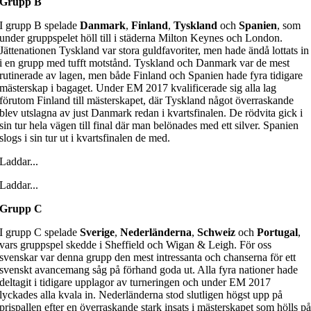
Grupp B
I grupp B spelade
Danmark
,
Finland
,
Tyskland
och
Spanien
, som
under gruppspelet höll till i städerna Milton Keynes och London.
Jättenationen Tyskland var stora guldfavoriter, men hade ändå lottats in
i en grupp med tufft motstånd. Tyskland och Danmark var de mest
rutinerade av lagen, men både Finland och Spanien hade fyra tidigare
mästerskap i bagaget. Under EM 2017 kvalificerade sig alla lag
förutom Finland till mästerskapet, där Tyskland något överraskande
blev utslagna av just Danmark redan i kvartsfinalen. De rödvita gick i
sin tur hela vägen till final där man belönades med ett silver. Spanien
slogs i sin tur ut i kvartsfinalen de med.
Laddar...
Laddar...
Grupp C
I grupp C spelade
Sverige
,
Nederländerna
,
Schweiz
och
Portugal
,
vars gruppspel skedde i Sheffield och Wigan & Leigh. För oss
svenskar var denna grupp den mest intressanta och chanserna för ett
svenskt avancemang såg på förhand goda ut. Alla fyra nationer hade
deltagit i tidigare upplagor av turneringen och under EM 2017
lyckades alla kvala in. Nederländerna stod slutligen högst upp på
prispallen efter en överraskande stark insats i mästerskapet som hölls p