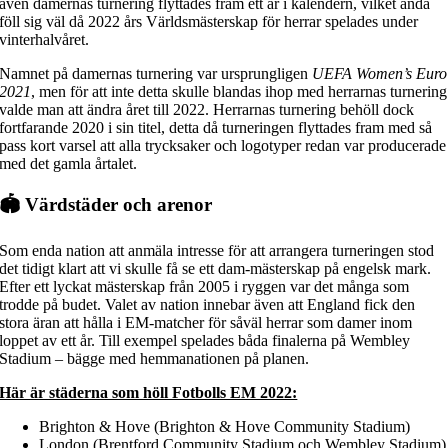
även damernas turnering flyttades fram ett år i kalendern, vilket ändå
föll sig väl då 2022 års Världsmästerskap för herrar spelades under
vinterhalvåret.
Namnet på damernas turnering var ursprungligen
UEFA Women’s Euro
2021
, men för att inte detta skulle blandas ihop med herrarnas turnering
valde man att ändra året till 2022. Herrarnas turnering behöll dock
fortfarande 2020 i sin titel, detta då turneringen flyttades fram med så
pass kort varsel att alla trycksaker och logotyper redan var producerade
med det gamla årtalet.
🏟 Värdstäder och arenor
Som enda nation att anmäla intresse för att arrangera turneringen stod
det tidigt klart att vi skulle få se ett dam-mästerskap på engelsk mark.
Efter ett lyckat mästerskap från 2005 i ryggen var det många som
trodde på budet. Valet av nation innebar även att England fick den
stora äran att hålla i EM-matcher för såväl herrar som damer inom
loppet av ett år. Till exempel spelades båda finalerna på Wembley
Stadium – bägge med hemmanationen på planen.
Här är städerna som höll Fotbolls EM 2022:
Brighton & Hove (Brighton & Hove Community Stadium)
London (Brentford Community Stadium och Wembley Stadium)