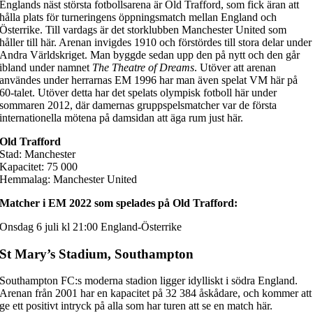
Englands näst största fotbollsarena är Old Trafford, som fick äran att
hålla plats för turneringens öppningsmatch mellan England och
Österrike. Till vardags är det storklubben Manchester United som
håller till här. Arenan invigdes 1910 och förstördes till stora delar under
Andra Världskriget. Man byggde sedan upp den på nytt och den går
ibland under namnet
The Theatre of Dreams
. Utöver att arenan
användes under herrarnas EM 1996 har man även spelat VM här på
60-talet. Utöver detta har det spelats olympisk fotboll här under
sommaren 2012, där damernas gruppspelsmatcher var de första
internationella mötena på damsidan att äga rum just här.
Old Trafford
Stad: Manchester
Kapacitet: 75 000
Hemmalag: Manchester United
Matcher i EM 2022 som spelades på Old Trafford:
Onsdag 6 juli kl 21:00 England-Österrike
St Mary’s Stadium, Southampton
Southampton FC:s moderna stadion ligger idylliskt i södra England.
Arenan från 2001 har en kapacitet på 32 384 åskådare, och kommer att
ge ett positivt intryck på alla som har turen att se en match här.