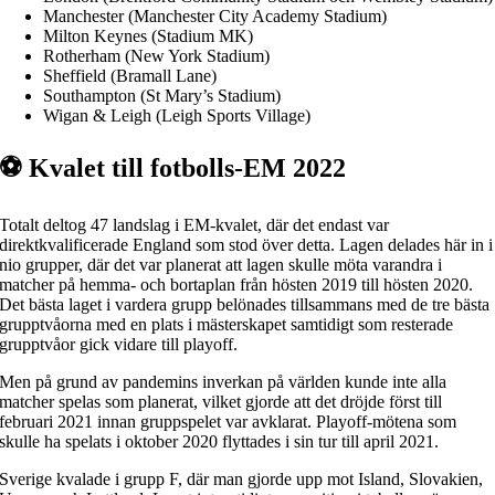
Manchester (Manchester City Academy Stadium)
Milton Keynes (Stadium MK)
Rotherham (New York Stadium)
Sheffield (Bramall Lane)
Southampton (St Mary’s Stadium)
Wigan & Leigh (Leigh Sports Village)
⚽ Kvalet till fotbolls-EM 2022
Totalt deltog 47 landslag i EM-kvalet, där det endast var
direktkvalificerade England som stod över detta. Lagen delades här in i
nio grupper, där det var planerat att lagen skulle möta varandra i
matcher på hemma- och bortaplan från hösten 2019 till hösten 2020.
Det bästa laget i vardera grupp belönades tillsammans med de tre bästa
grupptvåorna med en plats i mästerskapet samtidigt som resterade
grupptvåor gick vidare till playoff.
Men på grund av pandemins inverkan på världen kunde inte alla
matcher spelas som planerat, vilket gjorde att det dröjde först till
februari 2021 innan gruppspelet var avklarat. Playoff-mötena som
skulle ha spelats i oktober 2020 flyttades i sin tur till april 2021.
Sverige kvalade i grupp F, där man gjorde upp mot Island, Slovakien,