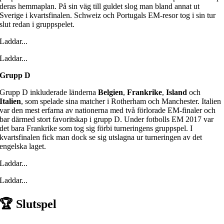
deras hemmaplan. På sin väg till guldet slog man bland annat ut
Sverige i kvartsfinalen. Schweiz och Portugals EM-resor tog i sin tur
slut redan i gruppspelet.
Laddar...
Laddar...
Grupp D
Grupp D inkluderade länderna
Belgien
,
Frankrike
,
Island
och
Italien
, som spelade sina matcher i Rotherham och Manchester. Italien
var den mest erfarna av nationerna med två förlorade EM-finaler och
bar därmed stort favoritskap i grupp D. Under fotbolls EM 2017 var
det bara Frankrike som tog sig förbi turneringens gruppspel. I
kvartsfinalen fick man dock se sig utslagna ur turneringen av det
engelska laget.
Laddar...
Laddar...
🏆 Slutspel