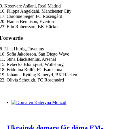
9. Kosovare Asllani, Real Madrid
16. Filippa Angeldahl, Manchester City
17. Caroline Seger, FC Rosengård
20. Hanna Bennison, Everton
23. Elin Rubensson, BK Häcken
Forwards
8. Lina Hurtig, Juventus
10. Sofia Jakobsson, San Diego Wave
11. Stina Blackstenius, Arsenal
15. Rebecka Blomqvist, Wolfsburg
18. Fridolina Rolfö, FC Barcelona
19. Johanna Rytting Kaneryd, BK Häcken
22. Olivia Schough, FC Rosengård
Nyheter från Fotbolls EM 2022
Ukrainsk domare får döma EM-