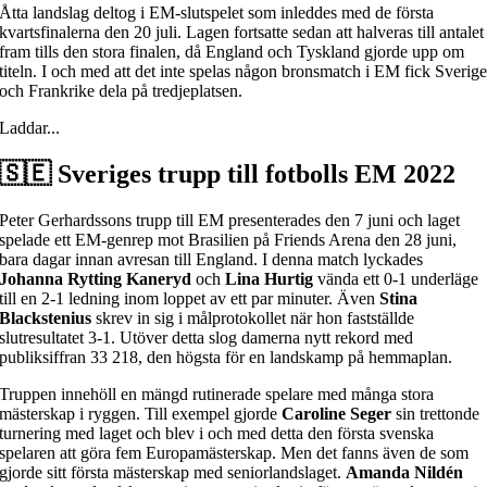
Åtta landslag deltog i EM-slutspelet som inleddes med de första
kvartsfinalerna den 20 juli. Lagen fortsatte sedan att halveras till antalet
fram tills den stora finalen, då England och Tyskland gjorde upp om
titeln. I och med att det inte spelas någon bronsmatch i EM fick Sverig
och Frankrike dela på tredjeplatsen.
Laddar...
🇸🇪 Sveriges trupp till fotbolls EM 2022
Peter Gerhardssons trupp till EM presenterades den 7 juni och laget
spelade ett EM-genrep mot Brasilien på Friends Arena den 28 juni,
bara dagar innan avresan till England. I denna match lyckades
Johanna Rytting Kaneryd
och
Lina Hurtig
vända ett 0-1 underläge
till en 2-1 ledning inom loppet av ett par minuter. Även
Stina
Blackstenius
skrev in sig i målprotokollet när hon fastställde
slutresultatet 3-1. Utöver detta slog damerna nytt rekord med
publiksiffran 33 218, den högsta för en landskamp på hemmaplan.
Truppen innehöll en mängd rutinerade spelare med många stora
mästerskap i ryggen. Till exempel gjorde
Caroline Seger
sin trettonde
turnering med laget och blev i och med detta den första svenska
spelaren att göra fem Europamästerskap. Men det fanns även de som
gjorde sitt första mästerskap med seniorlandslaget.
Amanda Nildén