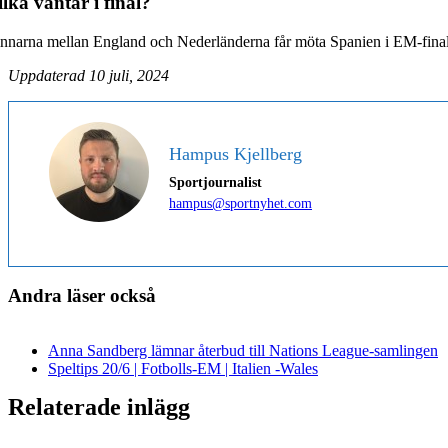
ilka väntar i final?
nnarna mellan England och Nederländerna får möta Spanien i EM-final
Uppdaterad 10 juli, 2024
Hampus Kjellberg
Sportjournalist
hampus@sportnyhet.com
Andra läser också
Anna Sandberg lämnar återbud till Nations League-samlingen
Speltips 20/6 | Fotbolls-EM | Italien -Wales
Relaterade inlägg