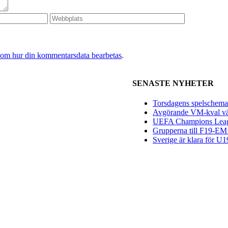
 om hur din kommentarsdata bearbetas
.
SENASTE NYHETER
Torsdagens spelschema 
Avgörande VM-kval vän
UEFA Champions League
Grupperna till F19-EM 
Sverige är klara för 