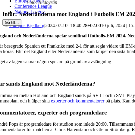
Europa League
Foto: Bildbyrån
Conference League
Nations League
Inför: Nederländerna mot England i Fotbolls EM 20
Gå till…
Av
Hampus Kjellberg
|
2024-07-10T18:40:28+02:00
10 juli, 2024 | 15
gland och Nederländerna spelar semifinal i fotbolls-EM 2024. Neda
år besegrade Spanien ett Frankrike med 2-1 för att segla vidare till EM-f
a koras. Blir det England eller Nederländerna som kniper den sista finalp
get av lagen saknar någon spelare på grund av avstängning.
ar sänds England mot Nederländerna?
mifinalen mellan Holland och England sänds på SVT1 och i SVT Play , 
mmaplan, och hjälper sina
experter och kommentatorer
på plats. Kan du
ommentatorer, experter och programledare
dré Pops är programledare för studion som inleds 20:00. Tillsammans
mmentatorer för matchen är Chris Härenstam och Glenn Strömberg. Re