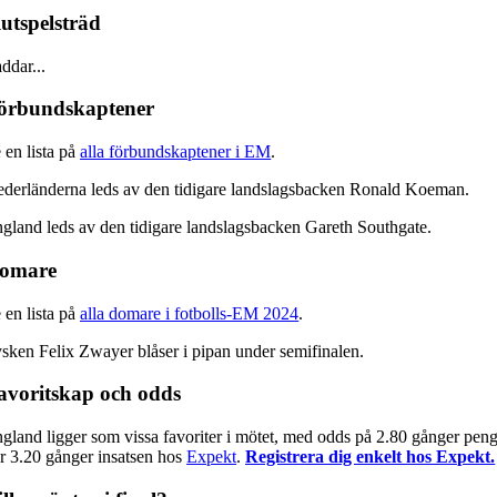
lutspelsträd
ddar...
örbundskaptener
 en lista på
alla förbundskaptener i EM
.
derländerna leds av den tidigare landslagsbacken Ronald Koeman.
gland leds av den tidigare landslagsbacken Gareth Southgate.
omare
 en lista på
alla domare i fotbolls-EM 2024
.
sken Felix Zwayer blåser i pipan under semifinalen.
avoritskap och odds
gland ligger som vissa favoriter i mötet, med odds på 2.80 gånger pen
r 3.20 gånger insatsen hos
Expekt
.
Registrera dig enkelt hos Expekt.