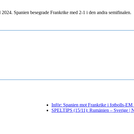
 2024. Spanien besegrade Frankrike med 2-1 i den andra semifinalen.
Inför: Spanien mot Frankrike i fotbolls-EM
SPELTIPS (15/11): Rumänien – Sverige |