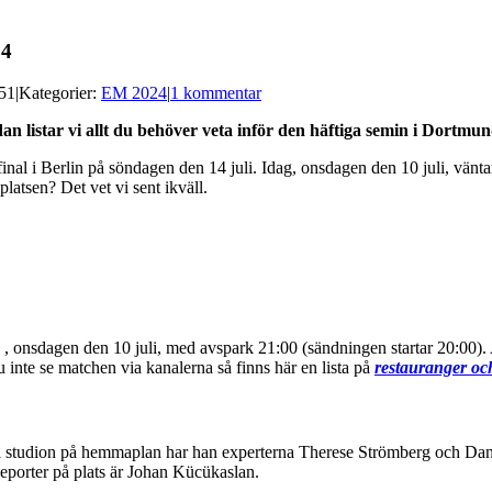
24
:51
|
Kategorier:
EM 2024
|
1 kommentar
n listar vi allt du behöver veta inför den häftiga semin i Dortmun
inal i Berlin på söndagen den 14 juli. Idag, onsdagen den 10 juli, väntar 
latsen? Det vet vi sent ikväll.
onsdagen den 10 juli, med avspark 21:00 (sändningen startar 20:00). 
 inte se matchen via kanalerna så finns här en lista på
restauranger oc
 i studion på hemmaplan har han experterna Therese Strömberg och Da
porter på plats är Johan Kücükaslan.