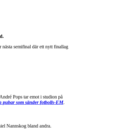
d.
nästa semifinal där ett nytt finallag
André Pops tar emot i studion på
h pubar som sänder fotbolls-EM
.
niel Nannskog bland andra.