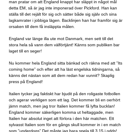
man pratar om att England knappt har släppt in något mål
detta EM, så är jag inte imponerad över Pickford. Han kan
ställa till det rejält för sig och sätter både sig själv och sina
lagkamrater i jobbiga lägen. Backlinjen han har framför sig är
orsaken till dem få insläppta målen.
England var länge illa ute mot Danmark, men sett till det
stora hela så vann dem välförtjänt! Känns som publiken bar
laget till en seger!
Nu kommer hela England sitta bänkad och räkna med att ”Its
coming home” och efter att ha läst engelska tidningarna, så
känns det nästan som att dem redan har vunnit? Skaplig
press på England!
Italien tycker jag faktiskt har bjudit på den roligaste fotbollen
och agerar verkligen som ett lag. Det kommer bli en oerhört
jämn match, men jag tror Italien kommer få lyfta bucklan!
England kommer säkerligen komma ut heltaggade, men
Italien har absolut inget att förlora i den här matchen. Ett
sylvasst Italien som för en gångs skull kommer in i en match
som ”underdogs” Det måste jag bara spela till 3.15 i odds!