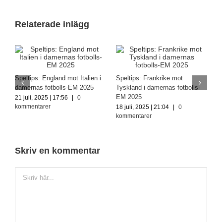
Relaterade inlägg
en
Speltips: England mot Italien i
Speltips: Frankrike mot
O
damernas fotbolls-EM 2025
Tyskland i damernas fotbolls-
s
EM 2025
f
21 juli, 2025 | 17:56
|
0
kommentarer
18 juli, 2025 | 21:04
|
0
2
kommentarer
k
Skriv en kommentar
Kommentar