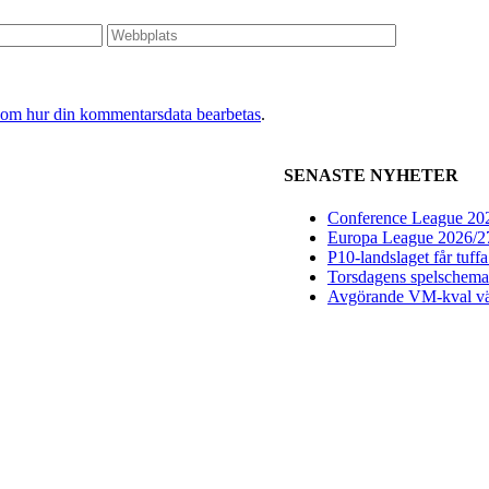
 om hur din kommentarsdata bearbetas
.
SENASTE NYHETER
Conference League 2026
Europa League 2026/27:
P10-landslaget får tuff
Torsdagens spelschema 
Avgörande VM-kval vän