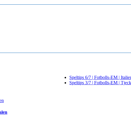
Speltips 6/7 | Fotbolls-EM | Itali
Speltips 3/7 | Fotbolls-EM | Tje
alen