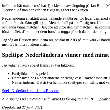
Inför den här matchen så har Tjeckien en avstängning på Jan Boril (vän
Tjeckien, då han har varit en riktig trygghet i backlinjen.
Nederländerna är riktigt underhållande att titta på, för leder dem me
anfalla framåt. Sånt gillar jag! Men det höll på straffa sig mot Ukrai
och ändå vinna matchen. Jag tror att inför den här matchen, så komme
första målet, då kommer dem fortsätta tugga på och då blir det riktigt t
Jag såg att Betsson just i detta nu, betalar ut 2.83 på mitt kära -1 han
men tyvärr inte i Italiens match.
Speltips: Nederländerna vinner med minst
Jag väljer att köra spelet främst av två faktorer:
Fartfyllda anfallsspelet!
Defensiven hos Nederländerna är riktigt vass! Räknar med att T
Nederländerna. Det är två helt olika speltyper som ställs mot va
Spela Nederländerna -1 hos Betsson!
Alla speltips
på em-fotboll.se är avsedda för dig som är 18+. Spelar 
Uppdaterad 27 juni, 2021