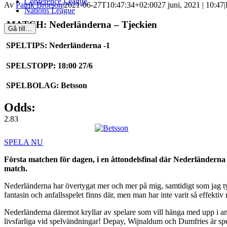
Conference League
Av
Patrik Brorson
|
2021-06-27T10:47:34+02:00
27 juni, 2021 | 10:47
|
Nations League
MATCH: Nederländerna – Tjeckien
Gå till…
SPELTIPS:
Nederländerna -1
SPELSTOPP:
18:00 27/6
SPELBOLAG:
Betsson
Odds:
2.83
SPELA NU
Första matchen för dagen, i en åttondelsfinal där Nederländerna 
match.
Nederländerna har övertygat mer och mer på mig, samtidigt som jag tyc
fantasin och anfallsspelet finns där, men man har inte varit så effekti
Nederländerna däremot kryllar av spelare som vill hänga med upp i anfal
livsfarliga vid spelvändningar! Depay, Wijnaldum och Dumfries är spe