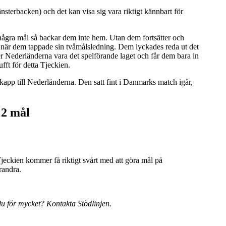
sterbacken) och det kan visa sig vara riktigt kännbart för
d några mål så backar dem inte hem. Utan dem fortsätter och
na när dem tappade sin tvåmålsledning. Dem lyckades reda ut det
r Nederländerna vara det spelförande laget och får dem bara in
ufft för detta Tjeckien.
dikapp till Nederländerna. Den satt fint i Danmarks match igår,
 2 mål
jeckien kommer få riktigt svårt med att göra mål på
randra.
du för mycket? Kontakta Stödlinjen.