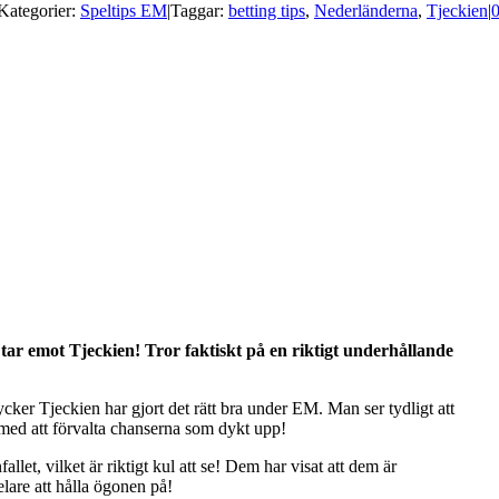
Kategorier:
Speltips EM
|
Taggar:
betting tips
,
Nederländerna
,
Tjeckien
|
tar emot Tjeckien! Tror faktiskt på en riktigt underhållande
ker Tjeckien har gjort det rätt bra under EM. Man ser tydligt att
v med att förvalta chanserna som dykt upp!
let, vilket är riktigt kul att se! Dem har visat att dem är
lare att hålla ögonen på!