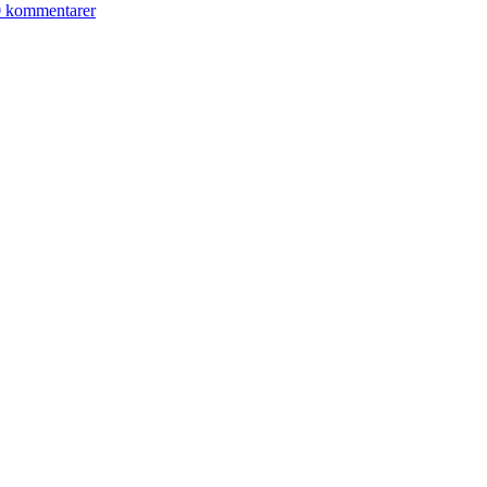
0 kommentarer