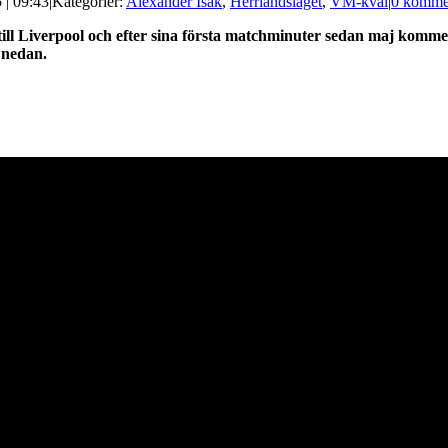
 | 09:43
|
Kategorier:
Alexander Isak
,
Herrlandslaget
,
VM-kval
|
0 komme
till Liverpool och efter sina första matchminuter sedan maj komme
 nedan.