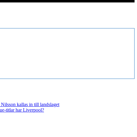
ilsson kallas in till landslaget
-titlar har Liverpool?