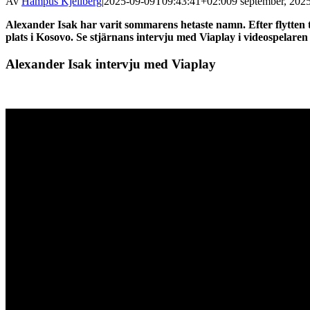
Av
Hampus Kjellberg
|
2025-09-09T09:43:41+02:00
9 september, 2025
Alexander Isak har varit sommarens hetaste namn. Efter flytten 
plats i Kosovo. Se stjärnans intervju med Viaplay i videospelaren
Alexander Isak intervju med Viaplay