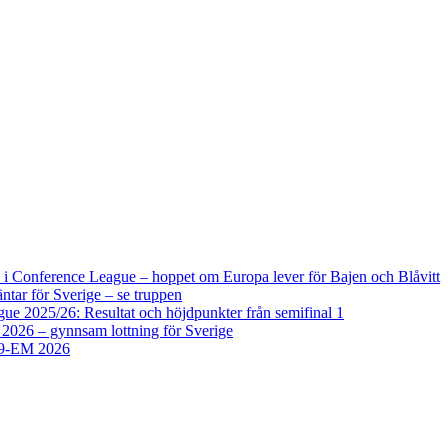
i Conference League – hoppet om Europa lever för Bajen och Blåvitt
tar för Sverige – se truppen
 2025/26: Resultat och höjdpunkter från semifinal 1
2026 – gynnsam lottning för Sverige
U19-EM 2026