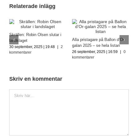
Relaterade inlägg
:
Skrällen: Robin Olsen slutar i
G
Alla pristagare på Ballon d’Or-
landslaget
k
galan 2025 – se hela listan
30 september, 2025 | 19:48
|
2
3
26 september, 2025 | 16:59
|
0
kommentarer
k
kommentarer
Skriv en kommentar
Kommentar