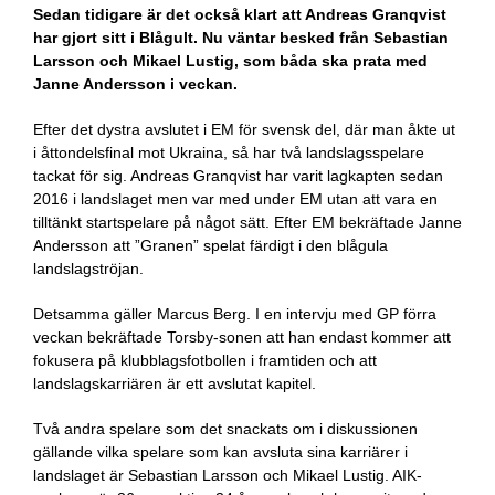
Sedan tidigare är det också klart att Andreas Granqvist
har gjort sitt i Blågult. Nu väntar besked från Sebastian
Larsson och Mikael Lustig, som båda ska prata med
Janne Andersson i veckan.
Efter det dystra avslutet i EM för svensk del, där man åkte ut
i åttondelsfinal mot Ukraina, så har två landslagsspelare
tackat för sig. Andreas Granqvist har varit lagkapten sedan
2016 i landslaget men var med under EM utan att vara en
tilltänkt startspelare på något sätt. Efter EM bekräftade Janne
Andersson att ”Granen” spelat färdigt i den blågula
landslagströjan.
Detsamma gäller Marcus Berg. I en intervju med GP förra
veckan bekräftade Torsby-sonen att han endast kommer att
fokusera på klubblagsfotbollen i framtiden och att
landslagskarriären är ett avslutat kapitel.
Två andra spelare som det snackats om i diskussionen
gällande vilka spelare som kan avsluta sina karriärer i
landslaget är Sebastian Larsson och Mikael Lustig. AIK-